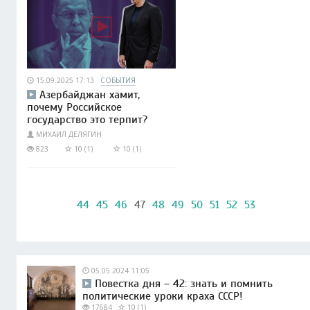
15.09.2025 17:13
СОБЫТИЯ
Азербайджан хамит,
почему Российское
государство это терпит?
МИХАИЛ ДЕЛЯГИН
823
10 (1)
10 (1)
44
45
46
47
48
49
50
51
52
53
05.05.2024 11:05
Повестка дня – 42: знать и помнить
политические уроки краха СССР!
17684
10 (1)