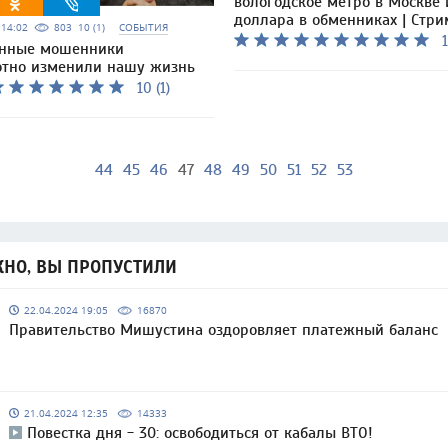
вологодское метро в Москве 
доллара в обменниках | Стри
5 14:02
803
10 (1)
СОБЫТИЯ
1
онные мошенники
отно изменили нашу жизнь
10 (1)
44
45
46
47
48
49
50
51
52
53
НО, ВЫ ПРОПУСТИЛИ
22.04.2024 19:05
16870
Правительство Мишустина оздоровляет платежный баланс
21.04.2024 12:35
14333
Повестка дня - 30: освободиться от кабалы ВТО!