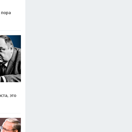
 пора
ста, это