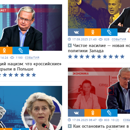
17.09.2025 21:43
828
СОБЫТИЯ
Чистое насилие — новая н
политики Запада
5 14:24
1193
СОБЫТИЯ
ий нацизм: что «российские»
крыли в Польше
17.09.2025 06:47
803
10 (2)
СОБ
Как остановить развитие 