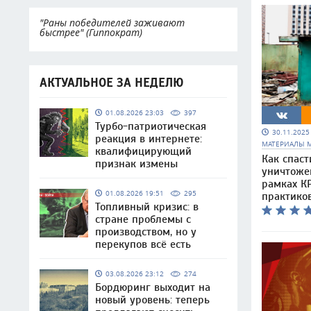
"Раны победителей заживают
быстрее" (Гиппократ)
АКТУАЛЬНОЕ ЗА НЕДЕЛЮ
01.08.2026 23:03
397
Турбо-патриотическая
30.11.202
реакция в интернете:
МАТЕРИАЛЫ 
квалифицирующий
Как спаст
признак измены
уничтоже
рамках КР
01.08.2026 19:51
295
практико
Топливный кризис: в
стране проблемы с
производством, но у
перекупов всё есть
03.08.2026 23:12
274
Бордюринг выходит на
новый уровень: теперь