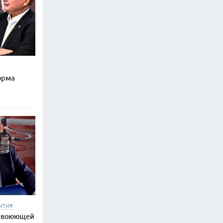
орма
ЫТИЯ
в воюющей