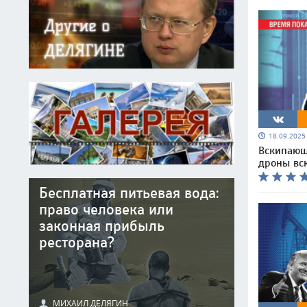
18.09.202
Вскипающ
дроны вс
Бесплатная питьевая вода:
право человека или
законная прибыль
ресторана?
МИХАИЛ ДЕЛЯГИН