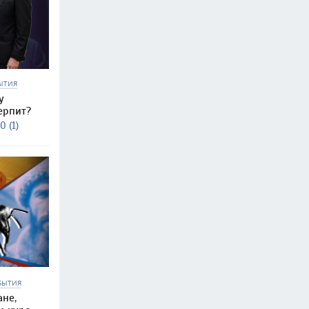
ЫТИЯ
у
ерпит?
0 (1)
БЫТИЯ
ане,