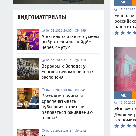
17.09.202
Европа мо
ВИДЕОМАТЕРИАЛЫ
российско
нанесёт 
06.08.2026 20:09
169
А вы как считаете: сумеем
выбраться или пойдём
через смуту?
05.08.2026 22:18
226
Варвары с Запада: у
Европы веками чешется
экспансия
04.08.2026 18:04
241
Россияне начинают
«распечатывать
16.09.202
кубышки»: стоит ли
«Ключ» не
радоваться оживлению
Делягин р
рынка?
экономик
03.08.2026 23:15
252