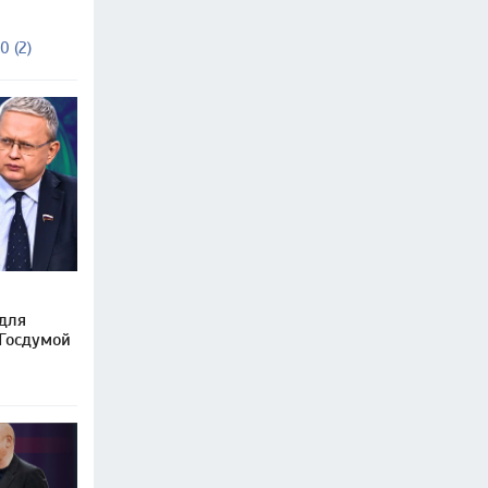
0 (2)
 для
 Госдумой