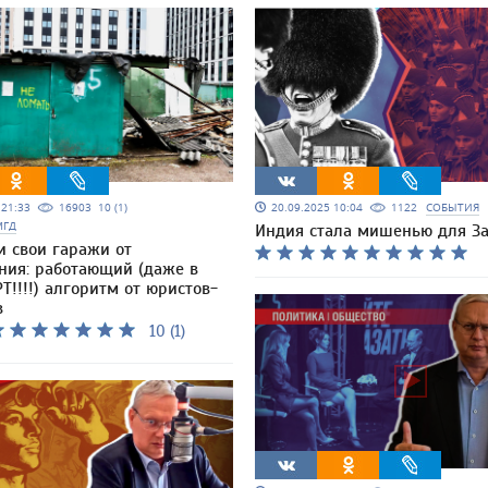
5 21:33
16903
10 (1)
20.09.2025 10:04
1122
СОБЫТИЯ
МГД
Индия стала мишенью для З
и свои гаражи от
ния: работающий (даже в
Т!!!!) алгоритм от юристов-
в
10 (1)