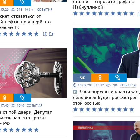
стране — спросите Грефа с
Набиуллиной
5 15:26
913
10 (1)
СОБЫТИЯ
1
жет отказаться от
й нефти, но ущерб это
самому ЕС
10 (1)
16.09.2025 13:12
790
СОБЫТИЯ
Законопроект о квартирах
силовиков будет рассмотрен
этой осенью
5 17:46
1549
СОБЫТИЯ
 от той двери. Депутат
ассказал, что грозит
е РФ