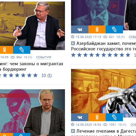
15.09.2025 17:13
821
10 (1)
СОБ
Азербайджан хамит, почем
Российское государство это т
1
5 19:05
964
10 (1)
СОБЫТИЯ
инг: чем законы о мигрантах
а бордюринг
10 (1)
14.09.2025 16:53
1001
10 (1)
СО
Лечение пчелами в Дагест