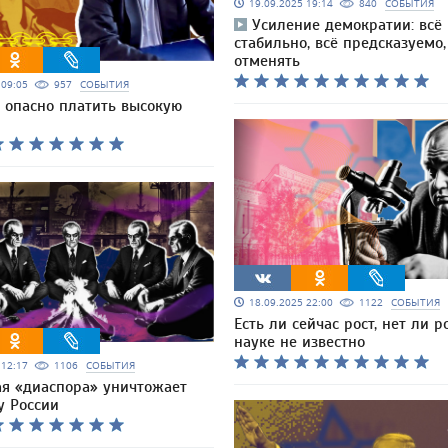
19.09.2025 19:14
840
СОБЫТИЯ
Усиление демократии: всё
стабильно, всё предсказуемо,
отменять
5 09:05
957
СОБЫТИЯ
 опасно платить высокую
18.09.2025 22:00
1122
СОБЫТИЯ
Есть ли сейчас рост, нет ли ро
науке не известно
5 12:17
1106
СОБЫТИЯ
ая «диаспора» уничтожает
у России