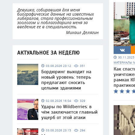
Девушка, собиравшая для меня
биографические данные на известных
либералов, стала профессиональным
зоологом и поблагодарила меня за
введение ее в специальность.
Михаил Делягин
АКТУАЛЬНОЕ ЗА НЕДЕЛЮ
30.11.202
МАТЕРИАЛЫ 
03.08.2026 23:12
351
Как спаст
Бордюринг выходит на
уничтоже
новый уровень: теперь
рамках КР
предлагают сносить
практико
целыми зданиями
02.08.2026 16:04
329
Удары по Wildberries: в
чём заключается главный
ущерб от этой атаки
03.08.2026 23:15
294