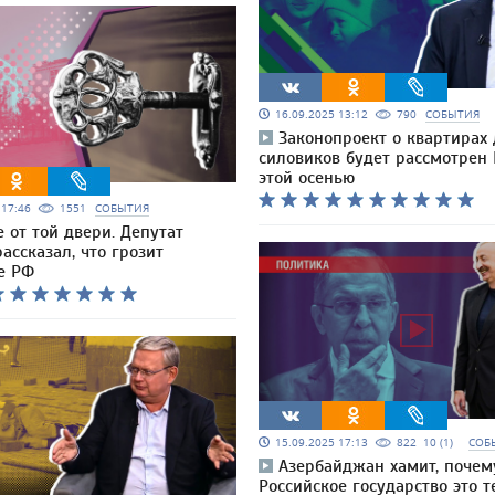
16.09.2025 13:12
790
СОБЫТИЯ
Законопроект о квартирах
силовиков будет рассмотрен
этой осенью
5 17:46
1551
СОБЫТИЯ
 от той двери. Депутат
ассказал, что грозит
е РФ
15.09.2025 17:13
822
10 (1)
СОБ
Азербайджан хамит, почем
Российское государство это т