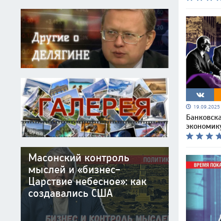
19.09.202
Банковск
экономик
Масонский контроль
мыслей и «бизнес-
Царствие небесное»: как
создавались США