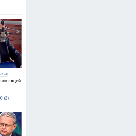
ЫТИЯ
в воюющей
0 (2)