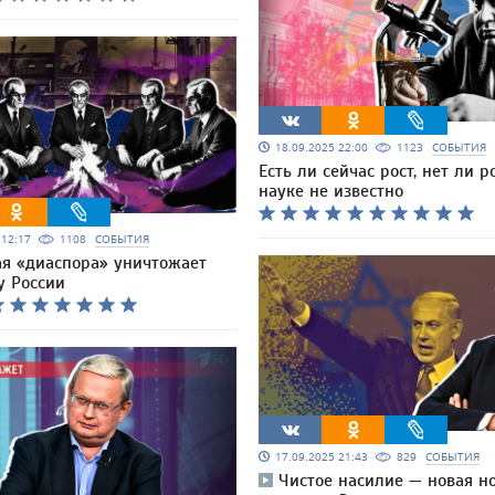
18.09.2025 22:00
1123
СОБЫТИЯ
Есть ли сейчас рост, нет ли ро
науке не известно
5 12:17
1108
СОБЫТИЯ
ая «диаспора» уничтожает
у России
17.09.2025 21:43
829
СОБЫТИЯ
Чистое насилие — новая н