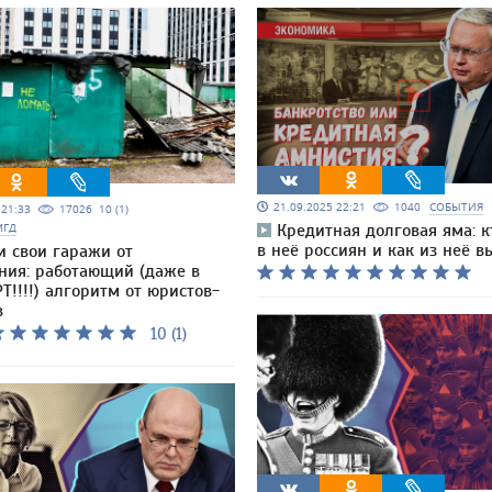
21.09.2025 22:21
1040
СОБЫТИЯ
5 21:33
17026
10 (1)
МГД
Кредитная долговая яма: к
в неё россиян и как из неё в
и свои гаражи от
ния: работающий (даже в
Т!!!!) алгоритм от юристов-
в
10 (1)