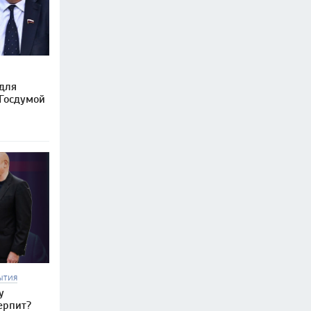
 для
 Госдумой
ЫТИЯ
у
ерпит?