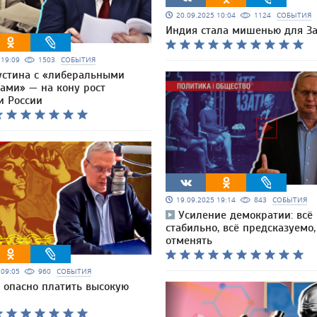
20.09.2025 10:04
1124
СОБЫТИЯ
Индия стала мишенью для З
5 19:09
1503
СОБЫТИЯ
стина с «либеральными
ами» — на кону рост
и России
19.09.2025 19:14
843
СОБЫТИЯ
Усиление демократии: всё
стабильно, всё предсказуемо,
отменять
5 09:05
960
СОБЫТИЯ
 опасно платить высокую