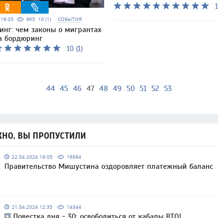
1
5 19:05
965
10 (1)
СОБЫТИЯ
инг: чем законы о мигрантах
а бордюринг
10 (1)
44
45
46
47
48
49
50
51
52
53
НО, ВЫ ПРОПУСТИЛИ
22.04.2024 19:05
16894
Правительство Мишустина оздоровляет платежный баланс
21.04.2024 12:35
14344
Повестка дня - 30: освободиться от кабалы ВТО!