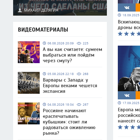
МИХАИЛ ДЕЛЯГИН
18.09.202
Вскипающ
дроны вс
ВИДЕОМАТЕРИАЛЫ
06.08.2026 20:09
225
А вы как считаете: сумеем
выбраться или пойдём
через смуту?
05.08.2026 22:18
268
Варвары с Запада: у
Европы веками чешется
экспансия
17.09.202
04.08.2026 18:04
267
Европа мо
Россияне начинают
российско
«распечатывать
нанесёт 
кубышки»: стоит ли
радоваться оживлению
рынка?