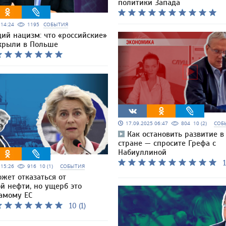
политики Запада
5 14:24
1195
СОБЫТИЯ
ий нацизм: что «российские»
крыли в Польше
17.09.2025 06:47
804
10 (2)
СОБ
Как остановить развитие 
стране — спросите Грефа с
Набиуллиной
1
5 15:26
916
10 (1)
СОБЫТИЯ
жет отказаться от
й нефти, но ущерб это
самому ЕС
10 (1)