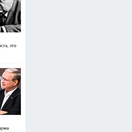
ста, это
орма