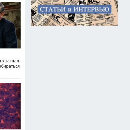
то загнал
ыбираться