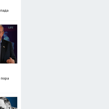
апада
 пора