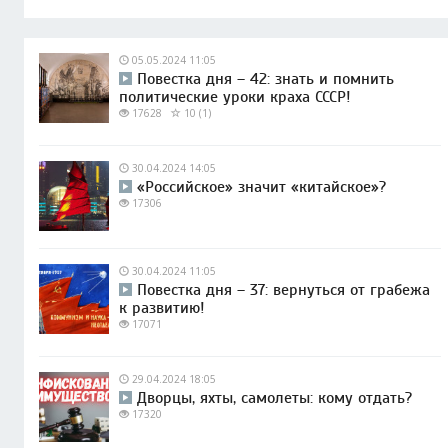
05.05.2024 11:05
Повестка дня – 42: знать и помнить
политические уроки краха СССР!
17628
10 (1)
30.04.2024 14:05
«Российское» значит «китайское»?
17306
30.04.2024 11:05
Повестка дня – 37: вернуться от грабежа
к развитию!
17071
29.04.2024 18:05
Дворцы, яхты, самолеты: кому отдать?
17320