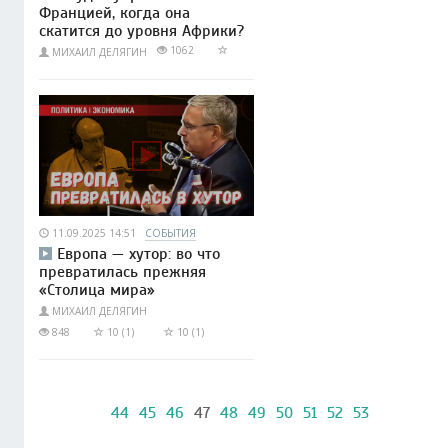
Францией, когда она
скатится до уровня Африки?
1062
МИХАИЛ ДЕЛЯГИН
11.09.2025 14:51
СОБЫТИЯ
Европа — хутор: во что
превратилась прежняя
«Столица мира»
МИХАИЛ ДЕЛЯГИН
848
10 (1)
10 (1)
44
45
46
47
48
49
50
51
52
53