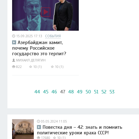
15.09.2025 17:13
СОБЫТИЯ
Азербайджан хамит,
почему Российское
государство это терпит?
МИХАИЛ ДЕЛЯГИН
822
10 (1)
10 (1)
44
45
46
47
48
49
50
51
52
53
05.05.2024 11:05
Повестка дня – 42: знать и помнить
политические уроки краха СССР!
17680
10 (1)