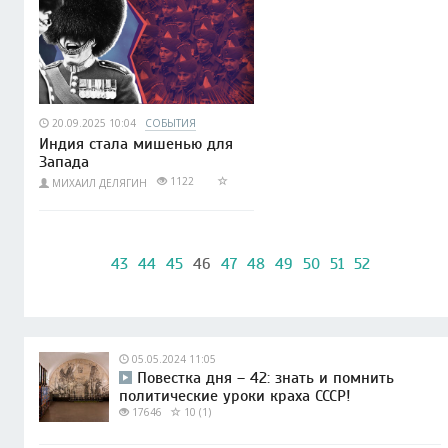
20.09.2025 10:04
СОБЫТИЯ
Индия стала мишенью для
Запада
1122
МИХАИЛ ДЕЛЯГИН
43
44
45
46
47
48
49
50
51
52
05.05.2024 11:05
Повестка дня – 42: знать и помнить
политические уроки краха СССР!
17646
10 (1)