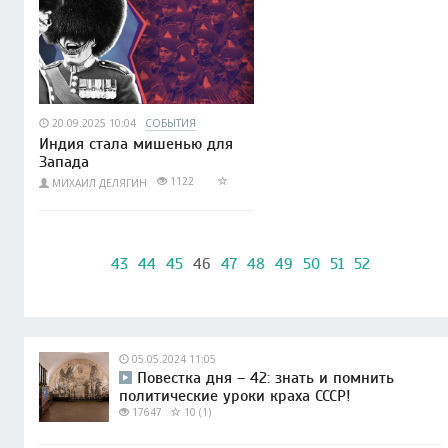
20.09.2025 10:04
СОБЫТИЯ
Индия стала мишенью для
Запада
1122
МИХАИЛ ДЕЛЯГИН
43
44
45
46
47
48
49
50
51
52
05.05.2024 11:05
Повестка дня – 42: знать и помнить
политические уроки краха СССР!
17647
10 (1)