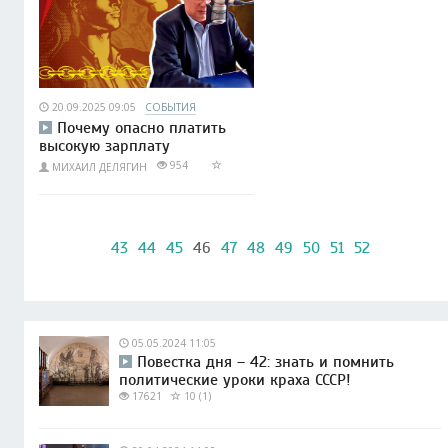
20.09.2025 09:05
СОБЫТИЯ
Почему опасно платить
высокую зарплату
954
МИХАИЛ ДЕЛЯГИН
43
44
45
46
47
48
49
50
51
52
05.05.2024 11:05
Повестка дня – 42: знать и помнить
политические уроки краха СССР!
17621
10 (1)