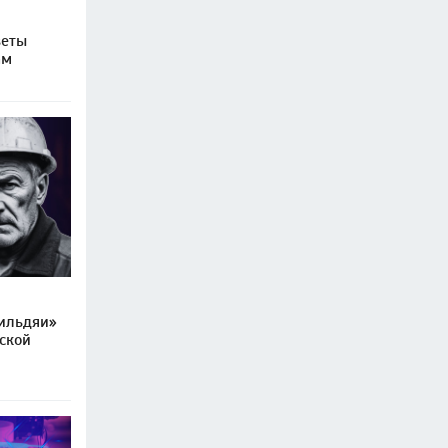
веты
ам
гильдяи»
ской