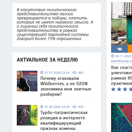
В отсутствие политического
представительства налоги
превращаются в поборы, платить
которые не имеет никакого смысла. А
о лишении себя политического
представительства в рамках
существующей партийной системы
говорит более 75% опрошенных.
30.11.202
АКТУАЛЬНОЕ ЗА НЕДЕЛЮ
МАТЕРИАЛЫ 
Как спаст
уничтоже
31.07.2026 23:43
363
рамках КР
Почему атаковали
практико
Wildberries, а не OZON:
экономика или элитные
разборки?
01.08.2026 23:03
303
Турбо-патриотическая
реакция в интернете:
квалифицирующий
признак измены