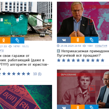
25.09.2025 23:53
1081
СОБЫТИЯ
5 21:33
16761
10 (1)
МГД
Неприкасаемая примадонн
Пугачёвой всё прощают?
и свои гаражи от
ния: работающий (даже в
Т!!!!) алгоритм от юристов-
в
10 (1)