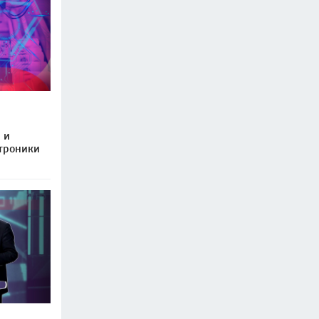
 и
ктроники