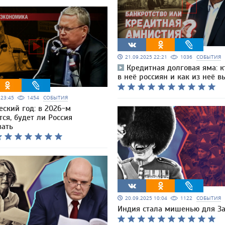
21.09.2025 22:21
1036
СОБЫТИЯ
Кредитная долговая яма: к
в неё россиян и как из неё в
5 23:45
1454
СОБЫТИЯ
еский год: в 2026-м
ся, будет ли Россия
вать
20.09.2025 10:04
1122
СОБЫТИЯ
Индия стала мишенью для З