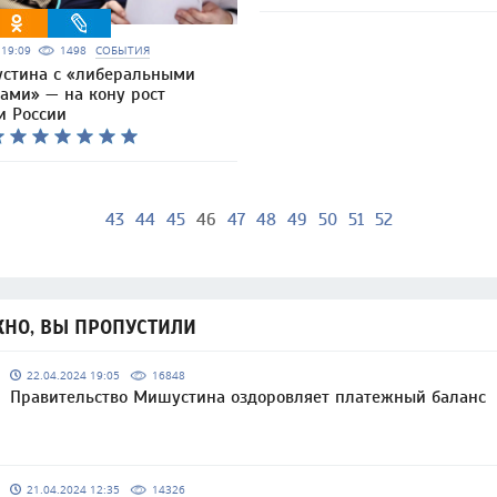
5 19:09
1498
СОБЫТИЯ
стина с «либеральными
ами» — на кону рост
и России
43
44
45
46
47
48
49
50
51
52
НО, ВЫ ПРОПУСТИЛИ
22.04.2024 19:05
16848
Правительство Мишустина оздоровляет платежный баланс
21.04.2024 12:35
14326