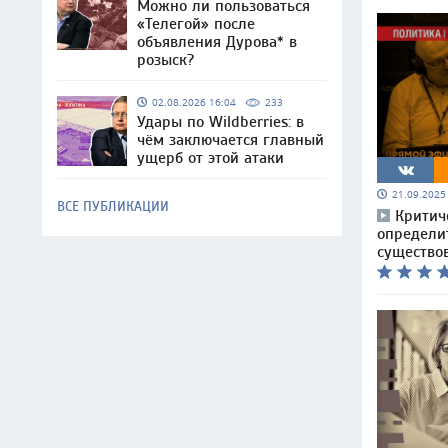
Можно ли пользоваться
«Телегой» после
объявления Дурова* в
розыск?
02.08.2026 16:04
233
Удары по Wildberries: в
чём заключается главный
ущерб от этой атаки
21.09.202
ВСЕ ПУБЛИКАЦИИ
Критич
определит
существо