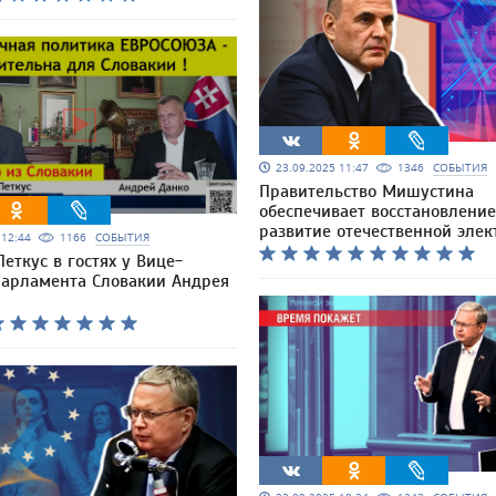
23.09.2025 11:47
1346
СОБЫТИЯ
Правительство Мишустина
обеспечивает восстановление
развитие отечественной эле
5 12:44
1166
СОБЫТИЯ
еткус в гостях у Вице-
парламента Словакии Андрея