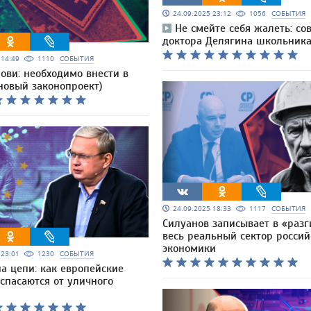
24.09.2025 23:12
1056
СОБЫТИЯ
Не смейте себя жалеть: со
доктора Делягина школьник
5 14:49
1110
СОБЫТИЯ
ови: необходимо внести в
новый законопроект)
24.09.2025 18:33
1117
СОБЫТИЯ
Силуанов записывает в «раз
весь реальный сектор россий
экономики
5 23:01
1230
СОБЫТИЯ
а цепи: как европейские
спасаются от уличного