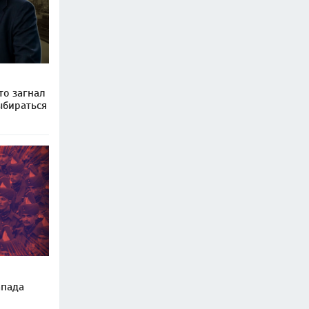
то загнал
ыбираться
апада