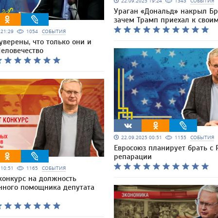
22.09.2025 19:24
1343
СОБЫТИЯ
Ураган «Дональд» накрыл Бр
зачем Трамп приехал к свои
5 21:29
1054
СОБЫТИЯ
уверены, что только они и
Человечество
22.09.2025 00:51
1155
СОБЫТИЯ
Евросоюз планирует брать с 
репарации
5 10:51
1165
СОБЫТИЯ
конкурс на должность
нного помощника депутата