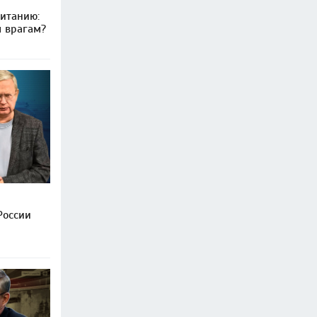
итанию:
м врагам?
России