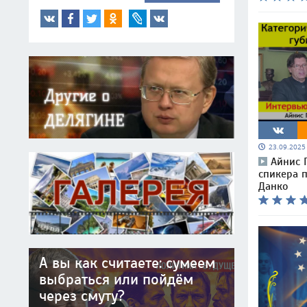
23.09.202
Айнис П
спикера 
Данко
А вы как считаете: сумеем
выбраться или пойдём
через смуту?