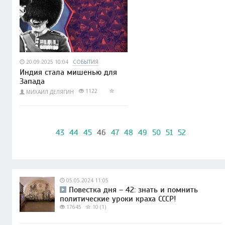
20.09.2025 10:04
СОБЫТИЯ
Индия стала мишенью для
Запада
1122
МИХАИЛ ДЕЛЯГИН
43
44
45
46
47
48
49
50
51
52
05.05.2024 11:05
Повестка дня – 42: знать и помнить
политические уроки краха СССР!
17645
10 (1)