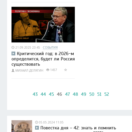
21.09.2025 23:45
СОБЫТИЯ
Критический год: в 2026-м
определится, будет ли Россия
существовать
1457
МИХАИЛ ДЕЛЯГИН
43
44
45
46
47
48
49
50
51
52
05.05.2024 11:05
Повестка дня – 42: знать и помнить