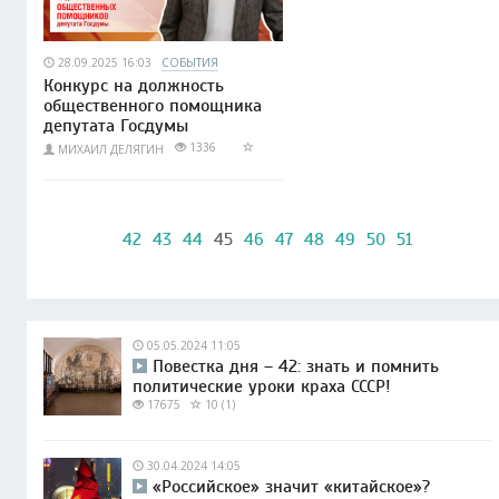
28.09.2025 16:03
СОБЫТИЯ
Конкурс на должность
общественного помощника
депутата Госдумы
1336
МИХАИЛ ДЕЛЯГИН
42
43
44
45
46
47
48
49
50
51
05.05.2024 11:05
Повестка дня – 42: знать и помнить
политические уроки краха СССР!
17675
10 (1)
30.04.2024 14:05
«Российское» значит «китайское»?