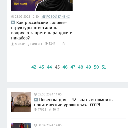
28.09.2025 12:10
МИРОВОЙ КРИЗИС
Как российские силовые
структуры ответили на
вопрос о запрете паранджи и
никабов?
1247
МИХАИЛ ДЕЛЯГИН
42
43
44
45
46
47
48
49
50
51
05.05.2024 11:05
Повестка дня – 42: знать и помнить
политические уроки краха СССР!
17662
10 (1)
30.04.2024 14:05