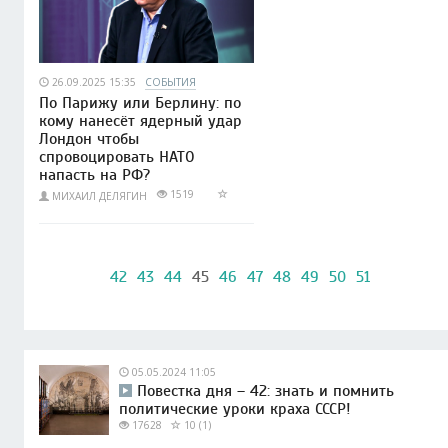
26.09.2025 15:35
СОБЫТИЯ
По Парижу или Берлину: по
кому нанесёт ядерный удар
Лондон чтобы
спровоцировать НАТО
напасть на РФ?
1519
МИХАИЛ ДЕЛЯГИН
42
43
44
45
46
47
48
49
50
51
05.05.2024 11:05
Повестка дня – 42: знать и помнить
политические уроки краха СССР!
17628
10 (1)