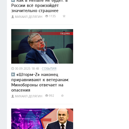
Как в Непале не будет: в
России всё произойдёт
значительно страшнее
1135
МИХАИЛ ДЕЛЯГИН
30.09.2025 18:48
СОБЫТИЯ
«Шторм-Z» наконец
приравнивают к ветеранам:
Минобороны отвечает на
опасения
992
МИХАИЛ ДЕЛЯГИН