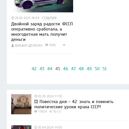
26.09.2025 18:04
СОБЫТИЯ
Двойной заряд радости: ФССП
оперативно сработала, а
многодетная мать получит
деньги
1606
МИХАИЛ ДЕЛЯГИН
42
43
44
45
46
47
48
49
50
51
05.05.2024 11:05
Повестка дня – 42: знать и помнить
политические уроки краха СССР!
17654
10 (1)
30.04.2024 14:05