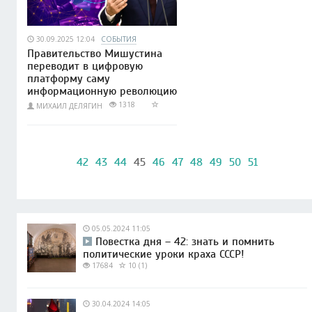
30.09.2025 12:04
СОБЫТИЯ
Правительство Мишустина
переводит в цифровую
платформу саму
информационную революцию
1318
МИХАИЛ ДЕЛЯГИН
42
43
44
45
46
47
48
49
50
51
05.05.2024 11:05
Повестка дня – 42: знать и помнить
политические уроки краха СССР!
17684
10 (1)
30.04.2024 14:05