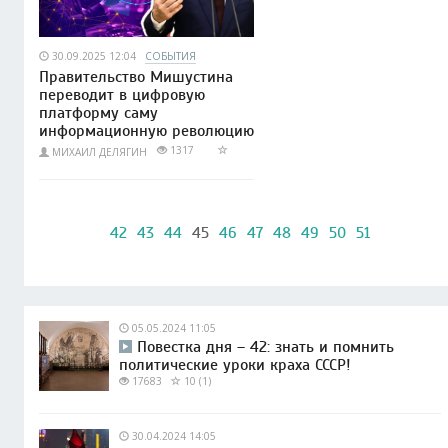
30.09.2025 12:04
СОБЫТИЯ
Правительство Мишустина
переводит в цифровую
платформу саму
информационную революцию
1317
МИХАИЛ ДЕЛЯГИН
42
43
44
45
46
47
48
49
50
51
05.05.2024 11:05
Повестка дня – 42: знать и помнить
политические уроки краха СССР!
17683
10 (1)
30.04.2024 14:05