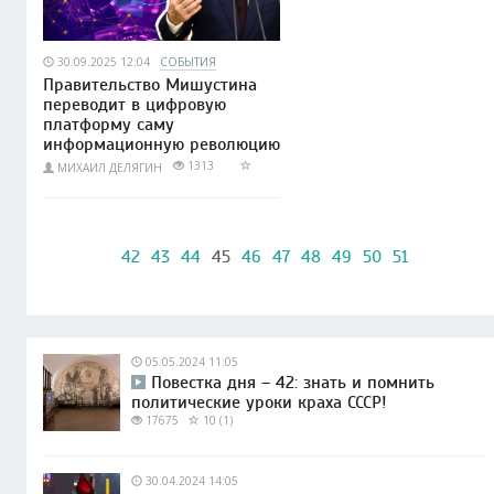
30.09.2025 12:04
СОБЫТИЯ
Правительство Мишустина
переводит в цифровую
платформу саму
информационную революцию
1313
МИХАИЛ ДЕЛЯГИН
42
43
44
45
46
47
48
49
50
51
05.05.2024 11:05
Повестка дня – 42: знать и помнить
политические уроки краха СССР!
17675
10 (1)
30.04.2024 14:05