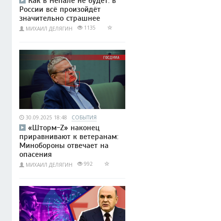
Как в Непале не будет: в
России всё произойдёт
значительно страшнее
1135
МИХАИЛ ДЕЛЯГИН
30.09.2025 18:48
СОБЫТИЯ
«Шторм-Z» наконец
приравнивают к ветеранам:
Минобороны отвечает на
опасения
992
МИХАИЛ ДЕЛЯГИН