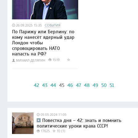
26.09.2025 15:35
СОБЫТИЯ
По Парижу или Берлину: по
кому нанесёт ядерный удар
Лондон чтобы
спровоцировать НАТО
напасть на РФ?
1519
МИХАИЛ ДЕЛЯГИН
42
43
44
45
46
47
48
49
50
51
05.05.2024 11:05
Повестка дня – 42: знать и помнить
политические уроки краха СССР!
17625
10 (1)