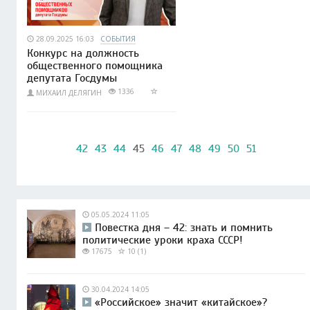
28.09.2025 16:03
СОБЫТИЯ
Конкурс на должность
общественного помощника
депутата Госдумы
1336
МИХАИЛ ДЕЛЯГИН
42
43
44
45
46
47
48
49
50
51
05.05.2024 11:05
Повестка дня – 42: знать и помнить
политические уроки краха СССР!
17675
10 (1)
30.04.2024 14:05
«Российское» значит «китайское»?