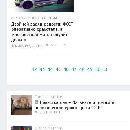
26.09.2025 18:04
СОБЫТИЯ
Двойной заряд радости: ФССП
оперативно сработала, а
многодетная мать получит
деньги
1606
МИХАИЛ ДЕЛЯГИН
42
43
44
45
46
47
48
49
50
51
05.05.2024 11:05
Повестка дня – 42: знать и помнить
политические уроки краха СССР!
17654
10 (1)
30.04.2024 14:05