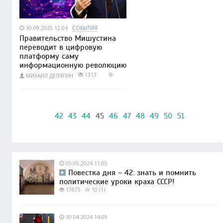
30.09.2025 12:04
СОБЫТИЯ
Правительство Мишустина
переводит в цифровую
платформу саму
информационную революцию
1313
МИХАИЛ ДЕЛЯГИН
42
43
44
45
46
47
48
49
50
51
05.05.2024 11:05
Повестка дня – 42: знать и помнить
политические уроки краха СССР!
17675
10 (1)
30.04.2024 14:05