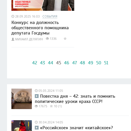
28.09.2025 16:03
СОБЫТИЯ
Конкурс на должность
общественного помощника
депутата Госдумы
1336
МИХАИЛ ДЕЛЯГИН
42
43
44
45
46
47
48
49
50
51
05.05.2024 11:05
Повестка дня – 42: знать и помнить
политические уроки краха СССР!
17675
10 (1)
30.04.2024 14:05
«Российское» значит «китайское»?