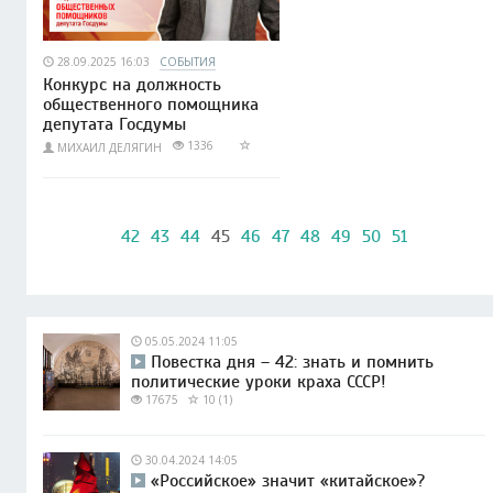
28.09.2025 16:03
СОБЫТИЯ
Конкурс на должность
общественного помощника
депутата Госдумы
1336
МИХАИЛ ДЕЛЯГИН
42
43
44
45
46
47
48
49
50
51
05.05.2024 11:05
Повестка дня – 42: знать и помнить
политические уроки краха СССР!
17675
10 (1)
30.04.2024 14:05
«Российское» значит «китайское»?