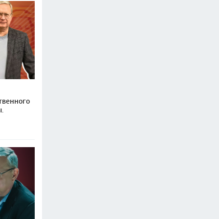
твенного
.