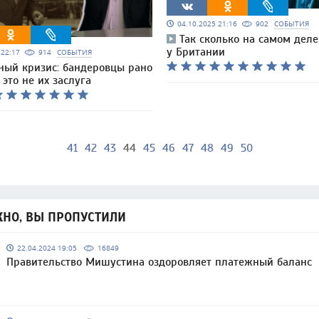
04.10.2025 21:16
902
СОБЫТИЯ
Так сколько на самом дел
у Британии
5 22:17
914
СОБЫТИЯ
ный кризис: бандеровцы рано
 это не их заслуга
41
42
43
44
45
46
47
48
49
50
НО, ВЫ ПРОПУСТИЛИ
22.04.2024 19:05
16849
Правительство Мишустина оздоровляет платежный баланс