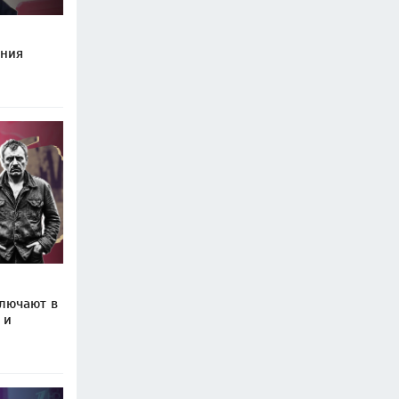
ения
ключают в
 и