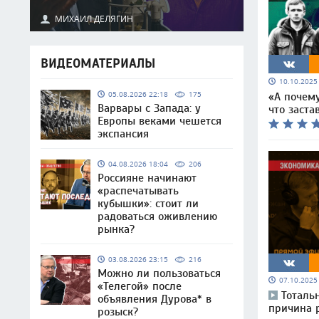
МИХАИЛ ДЕЛЯГИН
ВИДЕОМАТЕРИАЛЫ
10.10.202
05.08.2026 22:18
175
«А почем
Варвары с Запада: у
что заста
Европы веками чешется
экспансия
04.08.2026 18:04
206
Россияне начинают
«распечатывать
кубышки»: стоит ли
радоваться оживлению
рынка?
03.08.2026 23:15
216
Можно ли пользоваться
07.10.202
«Телегой» после
Тоталь
объявления Дурова* в
причина р
розыск?