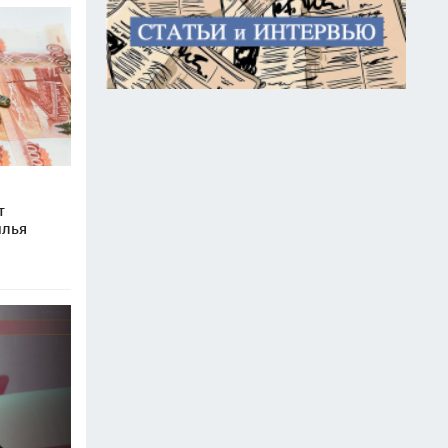
т
илья