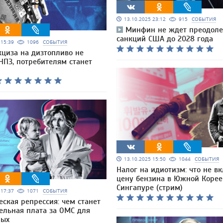
13.10.2025 23:12
915
СОБЫТИЯ
Минфин не ждет преодол
санкций США до 2028 года
5 15:39
1096
СОБЫТИЯ
кциза на дизтопливо не
НПЗ, потребителям станет
13.10.2025 15:50
1044
СОБЫТИЯ
Налог на идиотизм: что не в
цену бензина в Южной Корее
Сингапуре (стрим)
5 17:37
1071
СОБЫТИЯ
ская репрессия: чем станет
ельная плата за ОМС для
ных