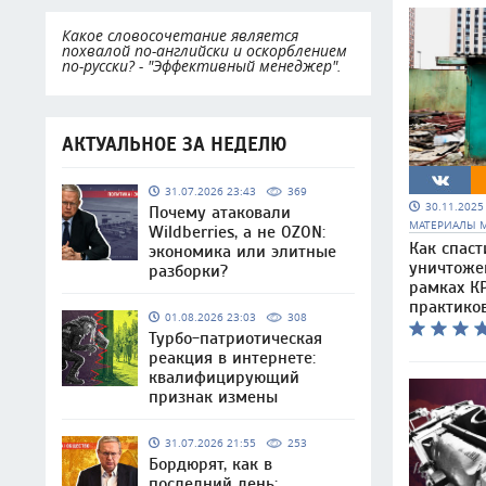
Какое словосочетание является
похвалой по-английски и оскорблением
по-русски? - "Эффективный менеджер".
АКТУАЛЬНОЕ ЗА НЕДЕЛЮ
31.07.2026 23:43
369
30.11.202
Почему атаковали
МАТЕРИАЛЫ 
Wildberries, а не OZON:
Как спаст
экономика или элитные
уничтоже
разборки?
рамках КР
практико
01.08.2026 23:03
308
Турбо-патриотическая
реакция в интернете:
квалифицирующий
признак измены
31.07.2026 21:55
253
Бордюрят, как в
последний день: