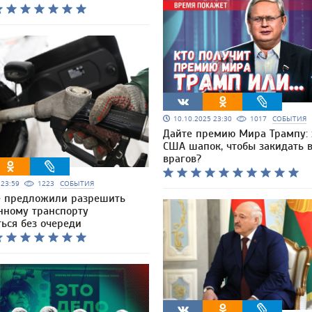
10.10.2025 23:30
1017
СОБЫТИЯ
Дайте премию Мира Трампу: 
США шапок, чтобы закидать в
врагов?
5 23:59
1223
СОБЫТИЯ
е предложили разрешить
нному транспорту
ься без очереди