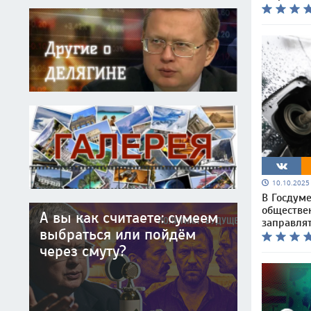
10.10.202
В Госдум
обществе
А вы как считаете: сумеем
заправлят
выбраться или пойдём
через смуту?