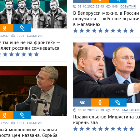
08.10.2025 22:43
843
СОБЫТИЯ
В Белорусси можно, в России
получится — жёсткое ограни
в магазинах
5 22:37
1091
СОБЫТИЯ
у ты ещё не на фронте?» —
вляет россиян сомневаться
06.10.2025 23:38
2151
МАТЕРИАЛ
Правительство Мишустина вз
корень зла
5 17:27
1001
СОБЫТИЯ
ный монополизм: главная
оста цен названа, борьба