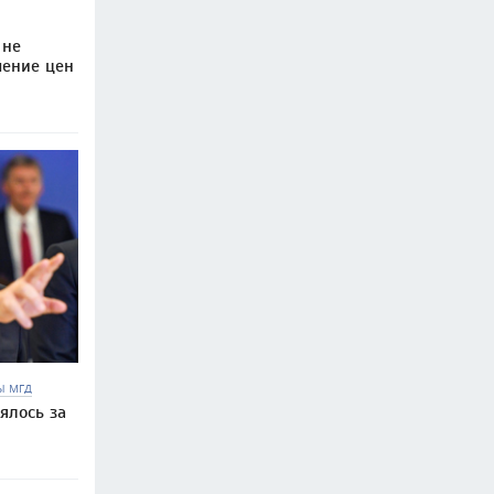
 не
чение цен
Ы МГД
ялось за