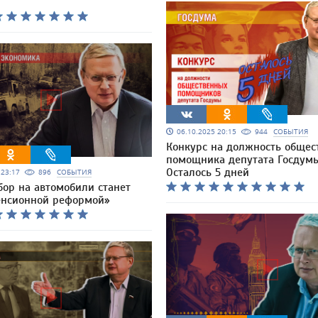
06.10.2025 20:15
944
СОБЫТИЯ
Конкурс на должность общес
помощника депутата Госдумы
Осталось 5 дней
5 23:17
896
СОБЫТИЯ
бор на автомобили станет
енсионной реформой»