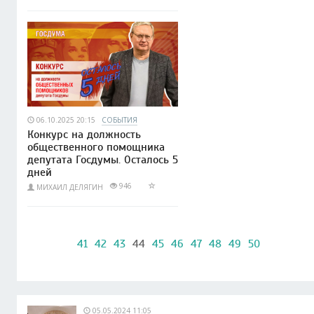
06.10.2025 20:15
СОБЫТИЯ
Конкурс на должность
общественного помощника
депутата Госдумы. Осталось 5
дней
946
МИХАИЛ ДЕЛЯГИН
41
42
43
44
45
46
47
48
49
50
05.05.2024 11:05