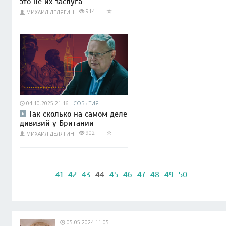
это не их заслуга
914
МИХАИЛ ДЕЛЯГИН
04.10.2025 21:16
СОБЫТИЯ
Так сколько на самом деле
дивизий у Британии
902
МИХАИЛ ДЕЛЯГИН
41
42
43
44
45
46
47
48
49
50
05.05.2024 11:05