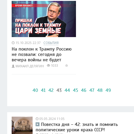
15.10.2025 22:37
СОБЫТИЯ
На поклон к Трампу Россию
не позвали: сегодня до
вечера войны не будет
1033
МИХАИЛ ДЕЛЯГИН
40
41
42
43
44
45
46
47
48
49
05.05.2024 11:05
Повестка дня – 42: знать и помнить
политические уроки краха СССР!