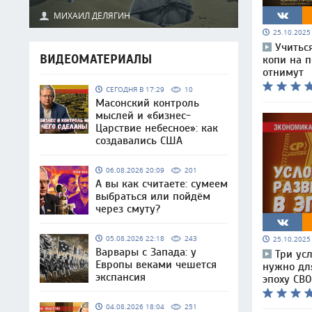
МИХАИЛ ДЕЛЯГИН
25.10.202
Учиться
ВИДЕОМАТЕРИАЛЫ
копи на п
отнимут
СЕГОДНЯ В 17:29
10
Масонский контроль
мыслей и «бизнес-
Царствие небесное»: как
создавались США
06.08.2026 20:09
201
А вы как считаете: сумеем
выбраться или пойдём
через смуту?
05.08.2026 22:18
243
25.10.202
Варвары с Запада: у
Три ус
Европы веками чешется
нужно дл
экспансия
эпоху СВО
04.08.2026 18:04
251