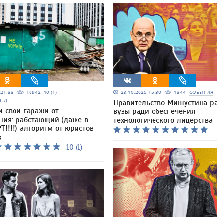
5 21:33
16942
10 (1)
28.10.2025 15:30
1344
СОБЫТИЯ
МГД
Правительство Мишустина ра
и свои гаражи от
вузы ради обеспечения
ния: работающий (даже в
технологического лидерства
Т!!!!) алгоритм от юристов-
в
10 (1)