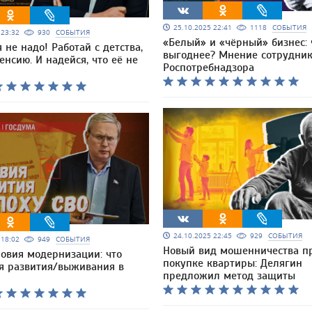
25.10.2025 22:41
1118
СОБЫТИЯ
5 23:32
930
СОБЫТИЯ
«Белый» и «чёрный» бизнес: 
 не надо! Работай с детства,
выгоднее? Мнение сотрудни
енсию. И надейся, что её не
Роспотребнадзора
24.10.2025 22:45
929
СОБЫТИЯ
5 18:02
949
СОБЫТИЯ
Новый вид мошенничества п
ловия модернизации: что
покупке квартиры: Делягин
я развития/выживания в
предложил метод защиты