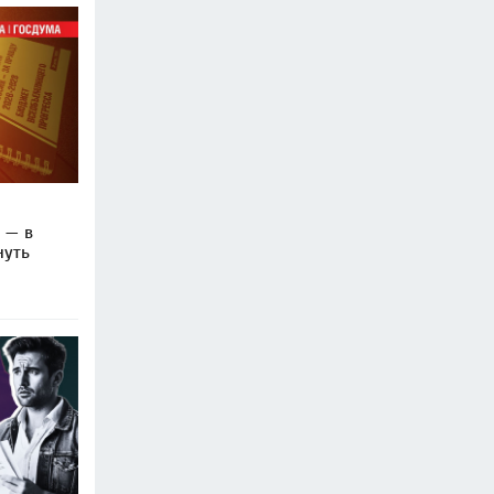
 — в
нуть