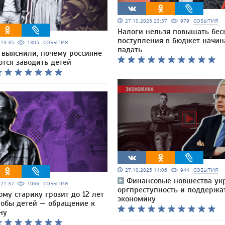
27.10.2025 23:37
979
СОБЫТИЯ
Налоги нельзя повышать бес
поступления в бюджет начин
5 13:35
1305
СОБЫТИЯ
падать
 выяснили, почему россияне
тся заводить детей
27.10.2025 14:06
944
СОБЫТИЯ
Финансовые новшества ук
5 21:37
1066
СОБЫТИЯ
оргпреступность и поддержа
му старику грозит до 12 лет
экономику
лобы детей — обращение к
ну