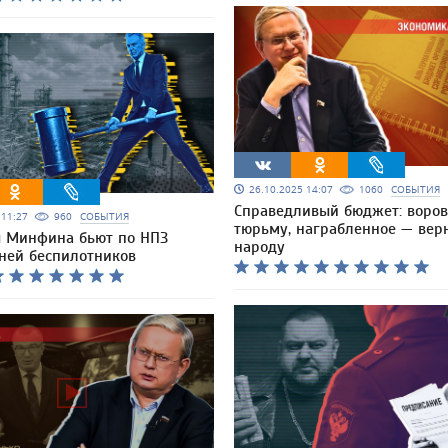
26.10.2025 14:07
1060
СОБЫТИЯ
Справедливый бюджет: воров
5 11:27
960
СОБЫТИЯ
тюрьму, награбленное — вер
 Минфина бьют по НПЗ
народу
ней беспилотников