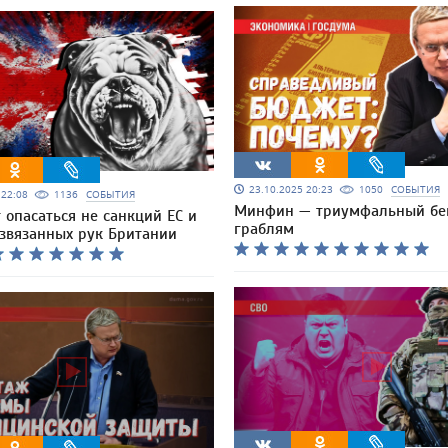
23.10.2025 20:23
1050
СОБЫТИЯ
5 22:08
1136
СОБЫТИЯ
Минфин — триумфальный бе
 опасаться не санкций ЕС и
граблям
азвязанных рук Британии