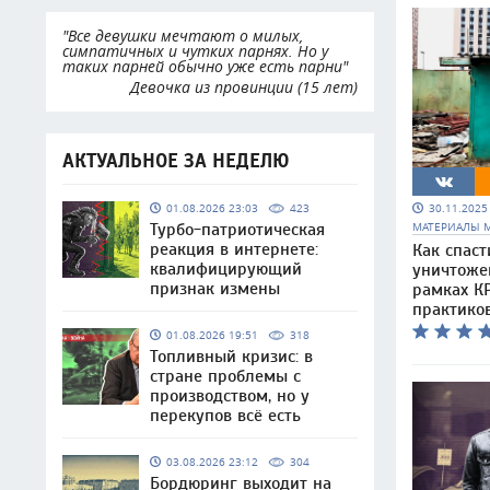
"Все девушки мечтают о милых,
симпатичных и чутких парнях. Но у
таких парней обычно уже есть парни"
Девочка из провинции (15 лет)
АКТУАЛЬНОЕ ЗА НЕДЕЛЮ
30.11.202
01.08.2026 23:03
423
МАТЕРИАЛЫ 
Турбо-патриотическая
реакция в интернете:
Как спаст
квалифицирующий
уничтоже
признак измены
рамках КР
практико
01.08.2026 19:51
318
Топливный кризис: в
стране проблемы с
производством, но у
перекупов всё есть
03.08.2026 23:12
304
Бордюринг выходит на