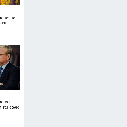
конечно —
ают
репят
т теневую