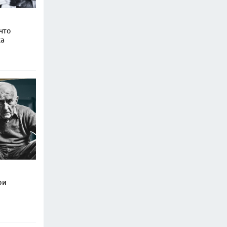
что
ка
ри