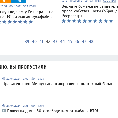
21.10.2025 21:09
1055
СОБЫТИЯ
Верните бумажные свидетель
5 23:39
1007
СОБЫТИЯ
праве собственности (обраще
 лучше, чем у Гитлера — на
Росреестр)
ется ЕС разжигая русофобию
39
40
41
42
43
44
45
46
47
48
НО, ВЫ ПРОПУСТИЛИ
22.04.2024 19:05
16828
Правительство Мишустина оздоровляет платежный баланс
21.04.2024 12:35
14316
Повестка дня - 30: освободиться от кабалы ВТО!