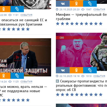
23.10.2025 20:23
1047
СОБЫТИЯ
Минфин — триумфальный бе
5 22:08
1131
СОБЫТИЯ
граблям
 опасаться не санкций ЕС и
азвязанных рук Британии
22.10.2025 19:19
1013
СОБЫТИЯ
Скакуасы-пропагандисты 
5 14:24
1125
СОБЫТИЯ
реальных фронтовиков: что п
ься можно, врать нельзя —
опрос об СВ
Р не поддержала новые
МС