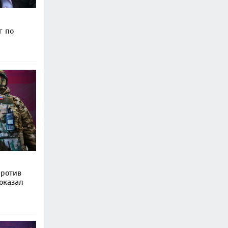
г по
против
оказал