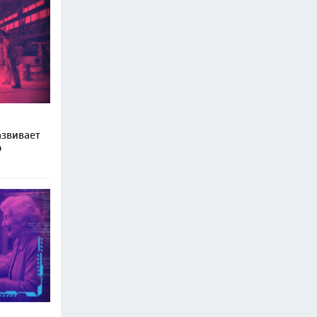
звивает
ю