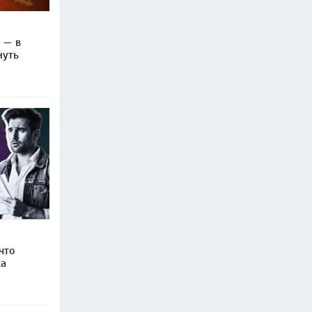
 — в
нуть
что
ка