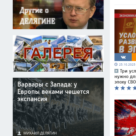
25.10.202
Три ус
нужно дл
эпоху СВО
Варвары с Запада: у
Европы веками чешется
экспансия
МИХАИЛ ДЕЛЯГИН