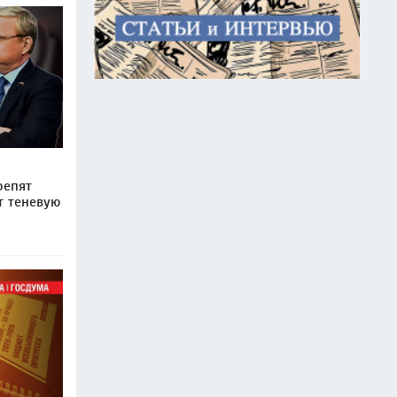
репят
т теневую