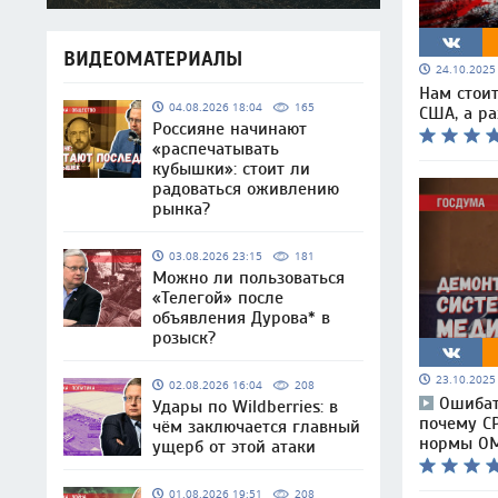
ВИДЕОМАТЕРИАЛЫ
24.10.202
Нам стоит
04.08.2026 18:04
165
США, а р
Россияне начинают
«распечатывать
кубышки»: стоит ли
радоваться оживлению
рынка?
03.08.2026 23:15
181
Можно ли пользоваться
«Телегой» после
объявления Дурова* в
розыск?
23.10.202
02.08.2026 16:04
208
Ошибат
Удары по Wildberries: в
почему С
чём заключается главный
нормы О
ущерб от этой атаки
01.08.2026 19:51
208