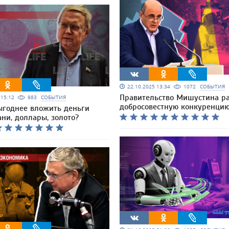
22.10.2025 13:34
1072
СОБЫТИЯ
Правительство Мишустина ра
5 15:12
983
СОБЫТИЯ
добросовестную конкуренци
ыгоднее вложить деньги
ани, доллары, золото?