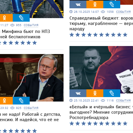
26.10.2025 14:07
1058
СОБЫТИЯ
Справедливый бюджет: воров
тюрьму, награбленное — вер
5 11:27
955
СОБЫТИЯ
народу
 Минфина бьют по НПЗ
ней беспилотников
25.10.2025 22:41
1116
СОБЫТИЯ
«Белый» и «чёрный» бизнес: 
5 23:32
925
СОБЫТИЯ
выгоднее? Мнение сотрудни
 не надо! Работай с детства,
Роспотребнадзора
енсию. И надейся, что её не