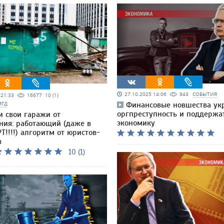
27.10.2025 14:06
943
СОБЫТИЯ
5 21:33
16677
10 (1)
МГД
Финансовые новшества ук
оргпреступность и поддержа
и свои гаражи от
экономику
ния: работающий (даже в
Т!!!!) алгоритм от юристов-
в
10 (1)