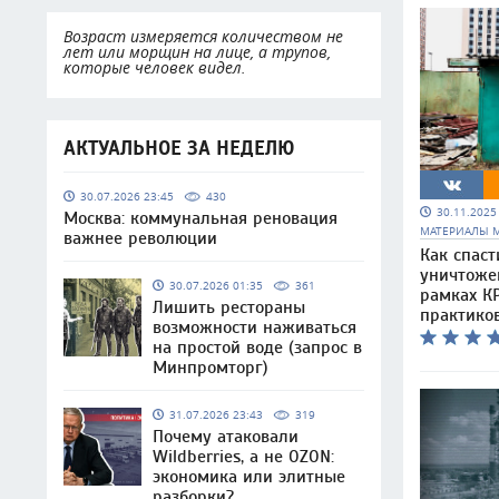
Возраст измеряется количеством не
лет или морщин на лице, а трупов,
которые человек видел.
АКТУАЛЬНОЕ ЗА НЕДЕЛЮ
30.07.2026 23:45
430
30.11.202
Москва: коммунальная реновация
МАТЕРИАЛЫ 
важнее революции
Как спаст
уничтоже
30.07.2026 01:35
361
рамках КР
Лишить рестораны
практико
возможности наживаться
на простой воде (запрос в
Минпромторг)
31.07.2026 23:43
319
Почему атаковали
Wildberries, а не OZON:
экономика или элитные
разборки?