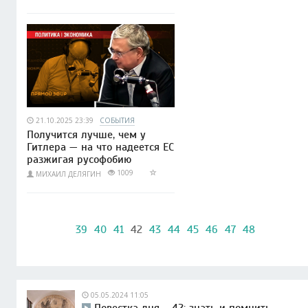
21.10.2025 23:39
СОБЫТИЯ
Получится лучше, чем у
Гитлера — на что надеется ЕС
разжигая русофобию
1009
МИХАИЛ ДЕЛЯГИН
39
40
41
42
43
44
45
46
47
48
05.05.2024 11:05
Повестка дня – 42: знать и помнить