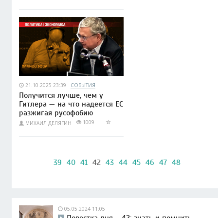
21.10.2025 23:39
СОБЫТИЯ
Получится лучше, чем у
Гитлера — на что надеется ЕС
разжигая русофобию
1009
МИХАИЛ ДЕЛЯГИН
39
40
41
42
43
44
45
46
47
48
05.05.2024 11:05
Повестка дня – 42: знать и помнить