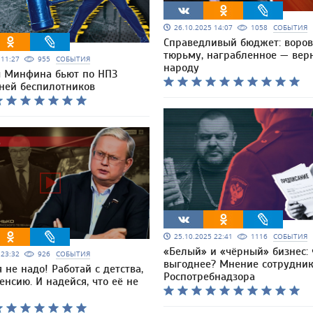
26.10.2025 14:07
1058
СОБЫТИЯ
Справедливый бюджет: воров
тюрьму, награбленное — вер
5 11:27
955
СОБЫТИЯ
народу
 Минфина бьют по НПЗ
ней беспилотников
25.10.2025 22:41
1116
СОБЫТИЯ
«Белый» и «чёрный» бизнес: 
5 23:32
926
СОБЫТИЯ
выгоднее? Мнение сотрудни
 не надо! Работай с детства,
Роспотребнадзора
енсию. И надейся, что её не