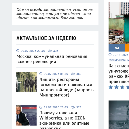
Обмен всегда эквивалентен. Если он не
эквивалентен, это уже не обмен - это
обман: как экономист Вам говорю.
АКТУАЛЬНОЕ ЗА НЕДЕЛЮ
30.07.2026 23:45
435
30.11.202
Москва: коммунальная реновация
МАТЕРИАЛЫ 
важнее революции
Как спаст
уничтоже
30.07.2026 01:35
363
рамках КР
Лишить рестораны
практико
возможности наживаться
на простой воде (запрос в
Минпромторг)
31.07.2026 23:43
323
Почему атаковали
Wildberries, а не OZON:
экономика или элитные
разборки?