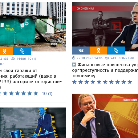
27.10.2025 14:06
943
СОБЫТИЯ
5 21:33
16686
10 (1)
МГД
Финансовые новшества ук
оргпреступность и поддержа
и свои гаражи от
экономику
ния: работающий (даже в
Т!!!!) алгоритм от юристов-
в
10 (1)