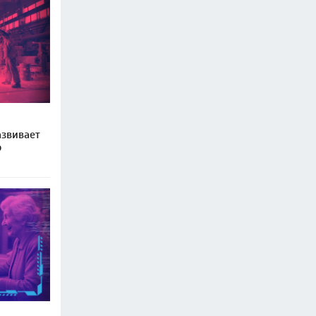
звивает
ю