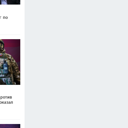
г по
против
оказал