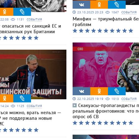
23.10.2025 20:23
1047
СОБЫТИЯ
Минфин — триумфальный бе
5 22:08
1131
СОБЫТИЯ
граблям
 опасаться не санкций ЕС и
азвязанных рук Британии
22.10.2025 19:19
1013
СОБЫТИЯ
Скакуасы-пропагандисты 
5 14:24
1125
СОБЫТИЯ
реальных фронтовиков: что п
ься можно, врать нельзя —
опрос об СВ
Р не поддержала новые
МС