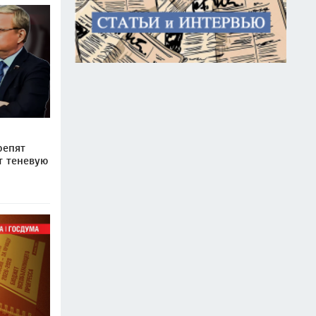
репят
т теневую