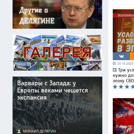
25.10.202
Три ус
нужно дл
эпоху СВО
Варвары с Запада: у
Европы веками чешется
экспансия
МИХАИЛ ДЕЛЯГИН