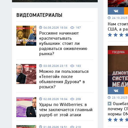
ВИДЕОМАТЕРИАЛЫ
24.10.202
Нам стоит
04.08.2026 18:04
167
США, а р
Россияне начинают
«распечатывать
кубышки»: стоит ли
радоваться оживлению
рынка?
03.08.2026 23:15
183
Можно ли пользоваться
«Телегой» после
объявления Дурова* в
розыск?
23.10.202
02.08.2026 16:04
209
Ошибат
Удары по Wildberries: в
почему С
чём заключается главный
нормы О
ущерб от этой атаки
01.08.2026 19:51
210