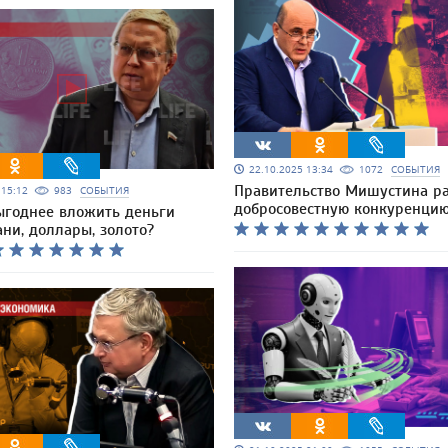
22.10.2025 13:34
1072
СОБЫТИЯ
Правительство Мишустина ра
5 15:12
983
СОБЫТИЯ
добросовестную конкуренци
ыгоднее вложить деньги
ани, доллары, золото?