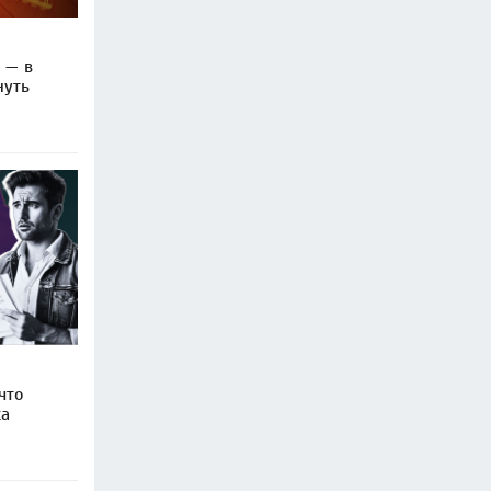
 — в
нуть
что
ка