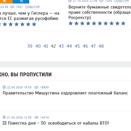
21.10.2025 21:09
1055
СОБЫТИЯ
Верните бумажные свидетель
5 23:39
1007
СОБЫТИЯ
праве собственности (обраще
 лучше, чем у Гитлера — на
Росреестр)
ется ЕС разжигая русофобию
39
40
41
42
43
44
45
46
47
48
НО, ВЫ ПРОПУСТИЛИ
22.04.2024 19:05
16830
Правительство Мишустина оздоровляет платежный баланс
21.04.2024 12:35
14316
Повестка дня - 30: освободиться от кабалы ВТО!