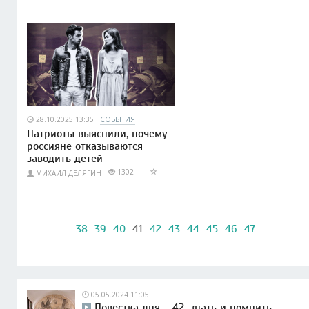
28.10.2025 13:35
СОБЫТИЯ
Патриоты выяснили, почему
россияне отказываются
заводить детей
1302
МИХАИЛ ДЕЛЯГИН
38
39
40
41
42
43
44
45
46
47
05.05.2024 11:05
Повестка дня – 42: знать и помнить