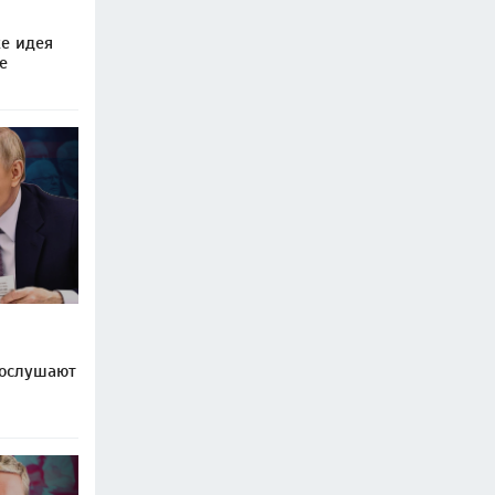
е идея
е
послушают