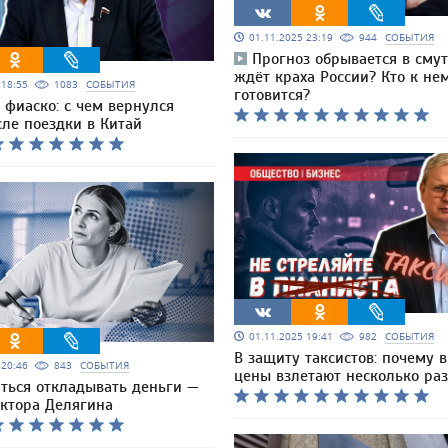
01.11.2025 23:19
944
СОБЫТИЯ
Прогноз обрывается в смут
ждёт краха России? Кто к не
5 18:55
1083
СОБЫТИЯ
готовится?
 фиаско: с чем вернулся
ле поездки в Китай
01.11.2025 19:41
982
СОБЫТИЯ
В защиту таксистов: почему 
5 20:46
843
СОБЫТИЯ
цены взлетают несколько раз
иться откладывать деньги —
октора Делягина