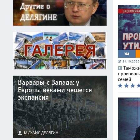
31.10.202
Таможн
произвол
семей
Варвары с Запада: у
Европы веками чешется
экспансия
МИХАИЛ ДЕЛЯГИН