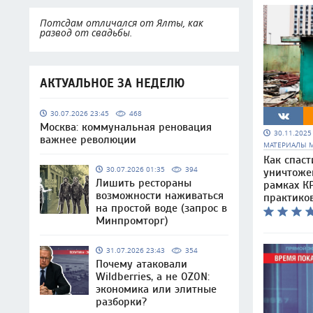
Потсдам отличался от Ялты, как
развод от свадьбы.
АКТУАЛЬНОЕ ЗА НЕДЕЛЮ
30.07.2026 23:45
468
Москва: коммунальная реновация
30.11.202
важнее революции
МАТЕРИАЛЫ 
Как спаст
30.07.2026 01:35
394
уничтоже
Лишить рестораны
рамках КР
возможности наживаться
практико
на простой воде (запрос в
Минпромторг)
31.07.2026 23:43
354
Почему атаковали
Wildberries, а не OZON:
экономика или элитные
разборки?