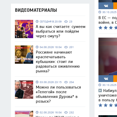
ВИДЕОМАТЕРИАЛЫ
30.10.202
В ЕС — п
СЕГОДНЯ В 20:09
23
войне, в
А вы как считаете: сумеем
выбраться или пойдём
через смуту?
04.08.2026 18:04
201
Россияне начинают
«распечатывать
кубышки»: стоит ли
радоваться оживлению
рынка?
03.08.2026 23:15
204
30.10.202
Можно ли пользоваться
Набиул
«Телегой» после
уничтоже
объявления Дурова* в
в пользу 
розыск?
02.08.2026 16:04
232