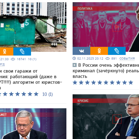
02.11.2025 20:12
891
СОБЫТИЯ
5 21:33
16741
10 (1)
МГД
В России очень эффективн
криминал (зачёркнуто) реал
и свои гаражи от
власть
ния: работающий (даже в
Т!!!!) алгоритм от юристов-
в
10 (1)