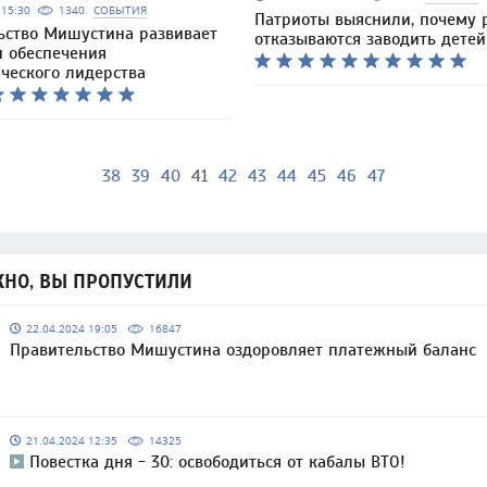
5 15:30
1340
СОБЫТИЯ
Патриоты выяснили, почему 
ьство Мишустина развивает
отказываются заводить детей
и обеспечения
ческого лидерства
38
39
40
41
42
43
44
45
46
47
НО, ВЫ ПРОПУСТИЛИ
22.04.2024 19:05
16847
Правительство Мишустина оздоровляет платежный баланс
21.04.2024 12:35
14325
Повестка дня - 30: освободиться от кабалы ВТО!