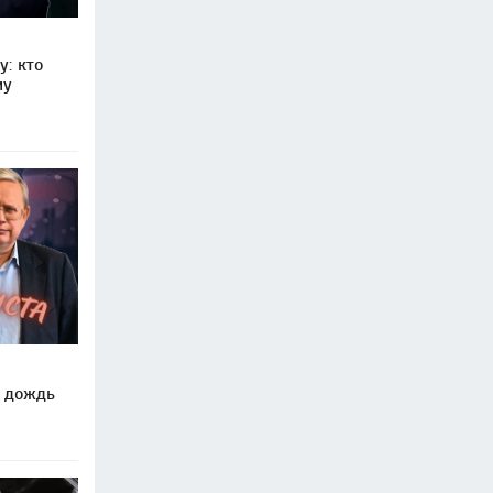
у: кто
му
в дождь