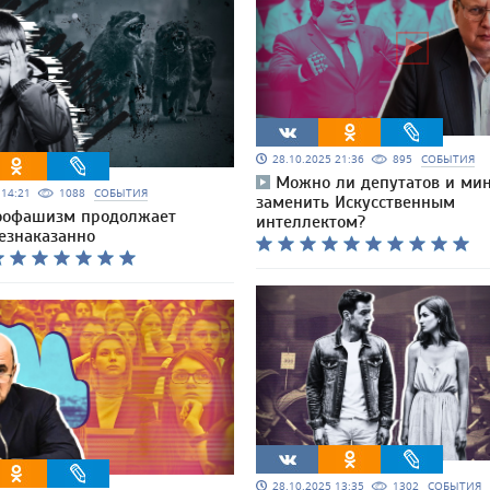
28.10.2025 21:36
895
СОБЫТИЯ
Можно ли депутатов и ми
5 14:21
1088
СОБЫТИЯ
заменить Искусственным
оофашизм продолжает
интеллектом?
безнаказанно
28.10.2025 13:35
1302
СОБЫТИЯ