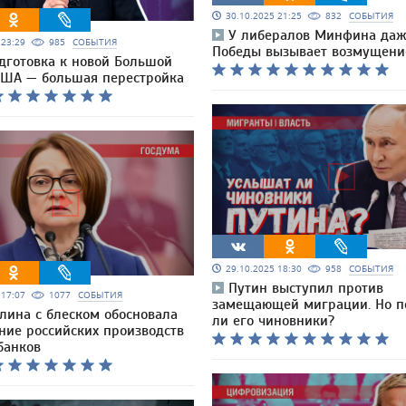
30.10.2025 21:25
832
СОБЫТИЯ
У либералов Минфина даж
5 23:29
985
СОБЫТИЯ
Победы вызывает возмущени
одготовка к новой Большой
 США — большая перестройка
29.10.2025 18:30
958
СОБЫТИЯ
Путин выступил против
5 17:07
1077
СОБЫТИЯ
замещающей миграции. Но 
лина с блеском обосновала
ли его чиновники?
ние российских производств
банков