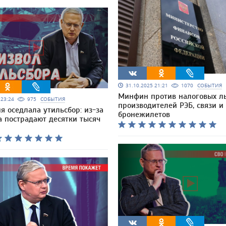
31.10.2025 21:21
1070
СОБЫТИЯ
Минфин против налоговых ль
5 23:24
975
СОБЫТИЯ
производителей РЭБ, связи и
я оседлала утильсбор: из-за
бронежилетов
а пострадают десятки тысяч