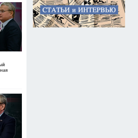
ый
ьная