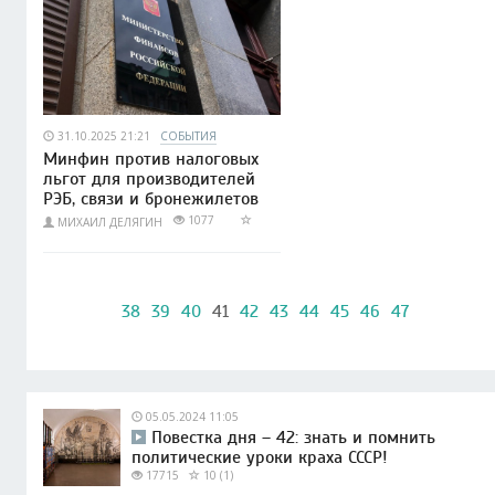
31.10.2025 21:21
СОБЫТИЯ
Минфин против налоговых
льгот для производителей
РЭБ, связи и бронежилетов
1077
МИХАИЛ ДЕЛЯГИН
38
39
40
41
42
43
44
45
46
47
05.05.2024 11:05
Повестка дня – 42: знать и помнить
политические уроки краха СССР!
17715
10 (1)