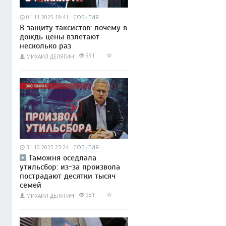
01.11.2025 19:41
СОБЫТИЯ
В защиту таксистов: почему в
дождь цены взлетают
несколько раз
991
МИХАИЛ ДЕЛЯГИН
31.10.2025 23:24
СОБЫТИЯ
Таможня оседлала
утильсбор: из-за произвола
пострадают десятки тысяч
семей
981
МИХАИЛ ДЕЛЯГИН