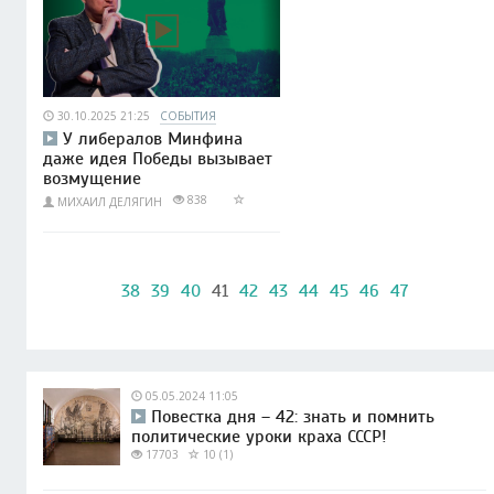
30.10.2025 21:25
СОБЫТИЯ
У либералов Минфина
даже идея Победы вызывает
возмущение
838
МИХАИЛ ДЕЛЯГИН
38
39
40
41
42
43
44
45
46
47
05.05.2024 11:05
Повестка дня – 42: знать и помнить
политические уроки краха СССР!
17703
10 (1)