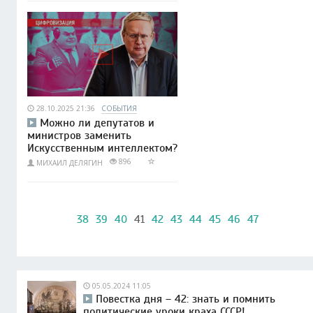
28.10.2025 21:36
СОБЫТИЯ
Можно ли депутатов и
министров заменить
Искусственным интеллектом?
896
МИХАИЛ ДЕЛЯГИН
38
39
40
41
42
43
44
45
46
47
05.05.2024 11:05
Повестка дня – 42: знать и помнить
политические уроки краха СССР!