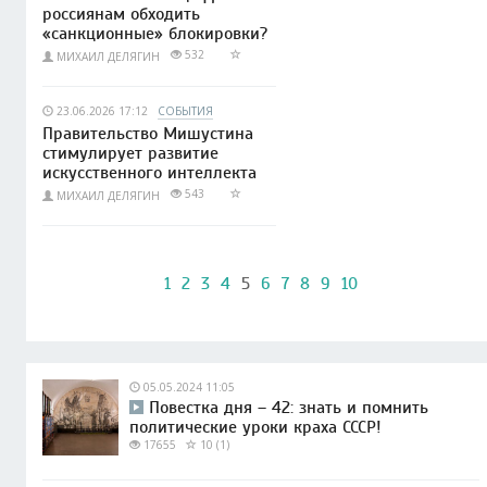
россиянам обходить
«санкционные» блокировки?
532
МИХАИЛ ДЕЛЯГИН
23.06.2026 17:12
СОБЫТИЯ
Правительство Мишустина
стимулирует развитие
искусственного интеллекта
543
МИХАИЛ ДЕЛЯГИН
1
2
3
4
5
6
7
8
9
10
05.05.2024 11:05
Повестка дня – 42: знать и помнить
политические уроки краха СССР!
17655
10 (1)