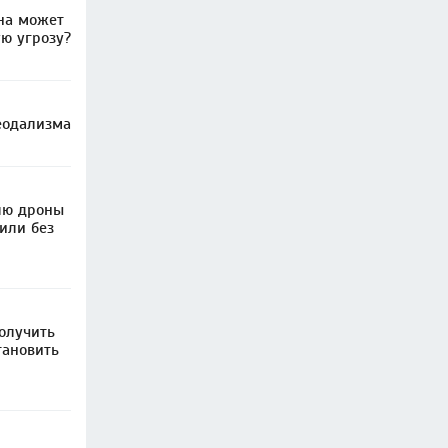
на может
ю угрозу?
еодализма
лю дроны
или без
олучить
тановить