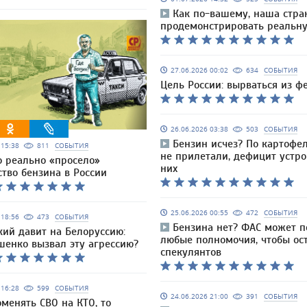
Как по-вашему, наша стра
продемонстрировать реальну
27.06.2026 00:02
634
СОБЫТИЯ
Цель России: вырваться из ф
26.06.2026 03:38
503
СОБЫТИЯ
Бензин исчез? По картофе
6 15:38
811
СОБЫТИЯ
не прилетали, дефицит устро
о реально «просело»
них
тво бензина в России
25.06.2026 00:55
472
СОБЫТИЯ
6 18:56
473
СОБЫТИЯ
Бензина нет? ФАС может п
кий давит на Белоруссию:
любые полномочия, чтобы ос
шенко вызвал эту агрессию?
спекулянтов
6 16:28
599
СОБЫТИЯ
24.06.2026 21:00
391
СОБЫТИЯ
оменять СВО на КТО, то