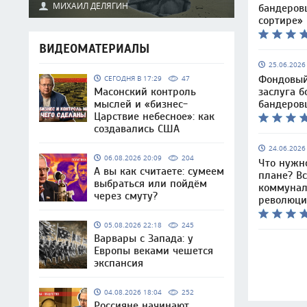
МИХАИЛ ДЕЛЯГИН
бандеров
сортире»
ВИДЕОМАТЕРИАЛЫ
25.06.202
Фондовый
СЕГОДНЯ В 17:29
47
заслуга 
Масонский контроль
бандеров
мыслей и «бизнес-
Царствие небесное»: как
создавались США
24.06.202
06.08.2026 20:09
204
Что нужн
А вы как считаете: сумеем
плане? Вс
выбраться или пойдём
коммунал
через смуту?
революц
05.08.2026 22:18
245
Варвары с Запада: у
Европы веками чешется
экспансия
04.08.2026 18:04
252
Россияне начинают