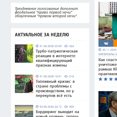
Трехдневное голосование дополнит
феодальное "право первой ночи"
обнуленным "правом второй ночи".
АКТУАЛЬНОЕ ЗА НЕДЕЛЮ
01.08.2026 23:03
424
30.11.202
Турбо-патриотическая
МАТЕРИАЛЫ 
реакция в интернете:
Как спаст
квалифицирующий
уничтоже
признак измены
рамках КР
практико
01.08.2026 19:51
318
Топливный кризис: в
стране проблемы с
производством, но у
перекупов всё есть
03.08.2026 23:12
305
Бордюринг выходит на
новый уровень: теперь