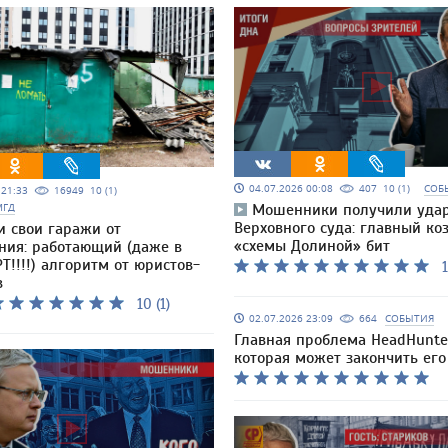
04.07.2026 00:08
407
10 (1)
СОБ
5 21:33
16949
10 (1)
МГД
Мошенники получили удар
Верховного суда: главный ко
и свои гаражи от
«схемы Долиной» бит
ния: работающий (даже в
Т!!!!) алгоритм от юристов-
1
в
10 (1)
02.07.2026 23:09
664
СОБЫТИЯ
Главная проблема HeadHunte
которая может закончить его