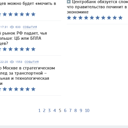
Центробанк обязуется слом
цев можно будет «мочить в
что правительство починит в
экономике
6 17:31
633
СОБЫТИЯ
 рынок РФ падает, чья
больше: ЦБ или БПЛА
цев?
6 22:20
1553
СОБЫТИЯ
о Москве в стратегическом
лед за транспортной –
ьная и технологическая
ии
1
2
3
4
5
6
7
8
9
10