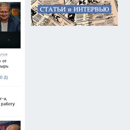
ЫТИЯ
 от
зырь
0 (1)
r-а,
 работу