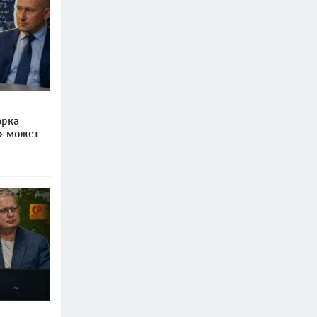
орка
» может