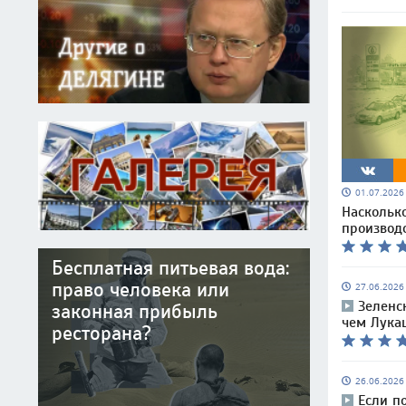
01.07.202
Наскольк
производс
Бесплатная питьевая вода:
право человека или
27.06.202
Зеленс
законная прибыль
чем Лука
ресторана?
26.06.202
Если п