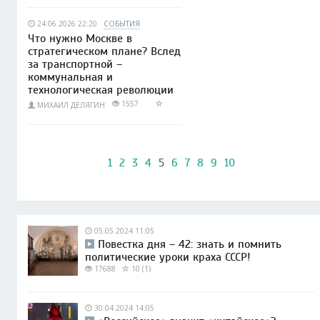
24.06.2026 22:20
СОБЫТИЯ
Что нужно Москве в
стратегическом плане? Вслед
за транспортной –
коммунальная и
технологическая революции
1557
МИХАИЛ ДЕЛЯГИН
1
2
3
4
5
6
7
8
9
10
05.05.2024 11:05
Повестка дня – 42: знать и помнить
политические уроки краха СССР!
17688
10 (1)
30.04.2024 14:05