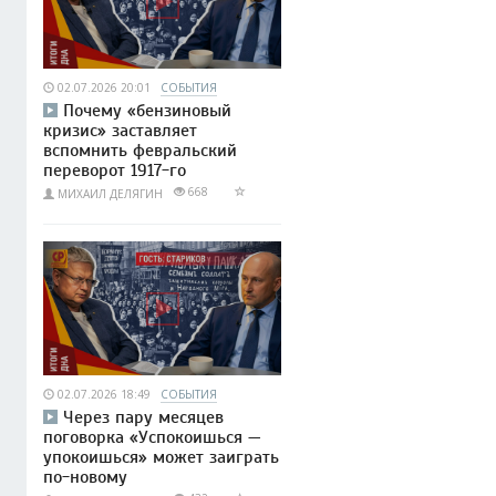
02.07.2026 20:01
СОБЫТИЯ
Почему «бензиновый
кризис» заставляет
вспомнить февральский
переворот 1917-го
668
МИХАИЛ ДЕЛЯГИН
02.07.2026 18:49
СОБЫТИЯ
Через пару месяцев
поговорка «Успокоишься —
упокоишься» может заиграть
по-новому