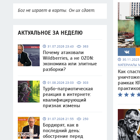
Бог не играет в карты. Он их сдает.
АКТУАЛЬНОЕ ЗА НЕДЕЛЮ
31.07.2026 23:43
363
Почему атаковали
Wildberries, а не OZON:
30.11.202
экономика или элитные
МАТЕРИАЛЫ 
разборки?
Как спаст
уничтоже
рамках КР
01.08.2026 23:03
303
практико
Турбо-патриотическая
реакция в интернете:
квалифицирующий
признак измены
31.07.2026 21:55
250
Бордюрят, как в
последний день:
обострение перед