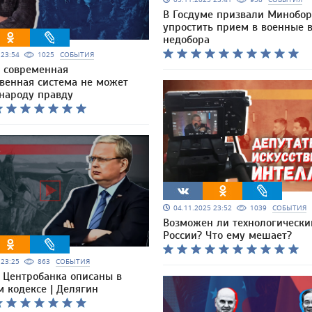
В Госдуме призвали Минобо
упростить прием в военные в
недобора
5 23:54
1025
СОБЫТИЯ
 современная
твенная система не может
 народу правду
04.11.2025 23:52
1039
СОБЫТИЯ
Возможен ли технологически
России? Что ему мешает?
5 23:25
863
СОБЫТИЯ
 Центробанка описаны в
 кодексе | Делягин