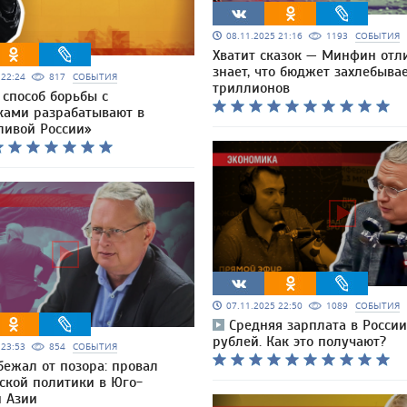
08.11.2025 21:16
1193
СОБЫТИЯ
Хватит сказок — Минфин отл
знает, что бюджет захлебывае
5 22:24
817
СОБЫТИЯ
триллионов
 способ борьбы с
ами разрабатывают в
ливой России»
07.11.2025 22:50
1089
СОБЫТИЯ
Средняя зарплата в России
рублей. Как это получают?
5 23:53
854
СОБЫТИЯ
бежал от позора: провал
ской политики в Юго-
й Азии