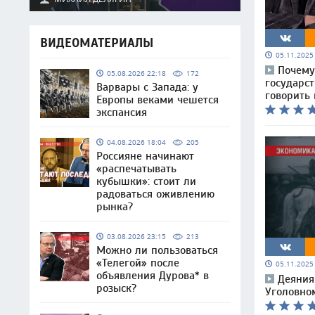
ВИДЕОМАТЕРИАЛЫ
05.11.202
Почему
05.08.2026 22:18
172
государс
Варвары с Запада: у
говорить
Европы веками чешется
экспансия
04.08.2026 18:04
205
Россияне начинают
«распечатывать
кубышки»: стоит ли
радоваться оживлению
рынка?
03.08.2026 23:15
213
Можно ли пользоваться
«Телегой» после
05.11.202
объявления Дурова* в
Деяния
розыск?
Уголовном