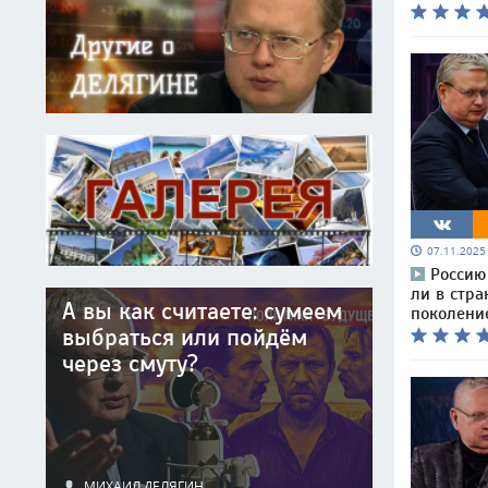
07.11.202
Россию
ли в стра
А вы как считаете: сумеем
поколени
выбраться или пойдём
через смуту?
МИХАИЛ ДЕЛЯГИН