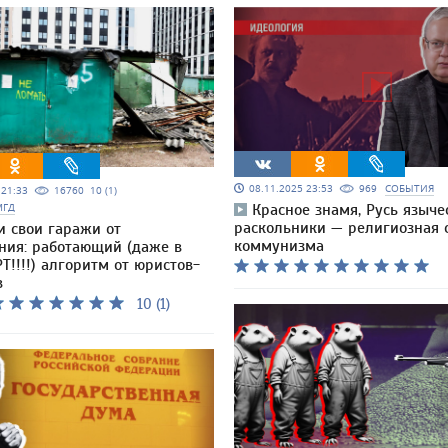
08.11.2025 23:53
969
СОБЫТИЯ
5 21:33
16760
10 (1)
МГД
Красное знамя, Русь языче
раскольники — религиозная 
и свои гаражи от
коммунизма
ния: работающий (даже в
Т!!!!) алгоритм от юристов-
в
10 (1)