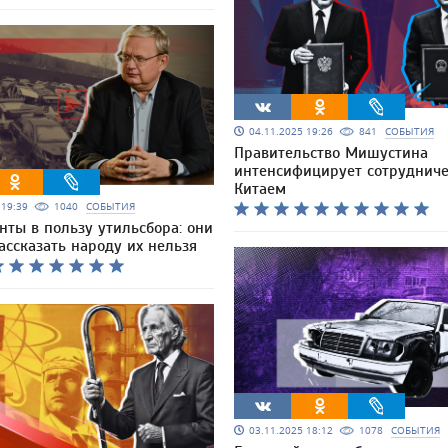
04.11.2025 19:26
841
СОБЫТИЯ
Правительство Мишустина
интенсифицирует сотрудниче
Китаем
5 19:39
1040
СОБЫТИЯ
нты в пользу утильсбора: они
рассказать народу их нельзя
03.11.2025 18:12
1078
СОБЫТИЯ