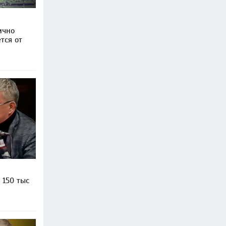
ично
тся от
 150 тыс