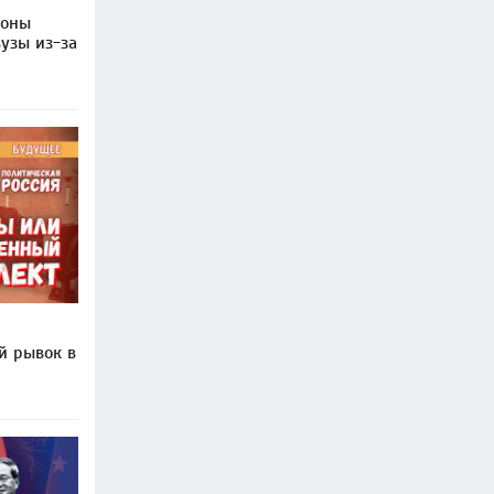
роны
узы из-за
й рывок в