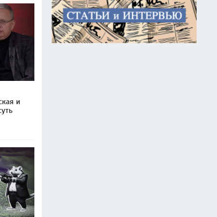
ская и
суть