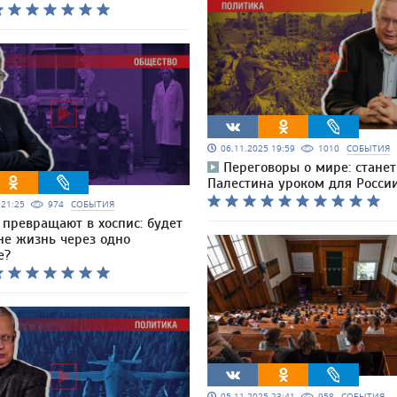
06.11.2025 19:59
1010
СОБЫТИЯ
Переговоры о мире: станет
Палестина уроком для Росси
5 21:25
974
СОБЫТИЯ
 превращают в хоспис: будет
не жизнь через одно
е?
05.11.2025 23:41
958
СОБЫТИЯ