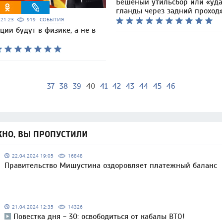
Бешеный утильсбор или «уд
гланды через задний проход
5 21:23
919
СОБЫТИЯ
ции будут в физике, а не в
37
38
39
40
41
42
43
44
45
46
НО, ВЫ ПРОПУСТИЛИ
22.04.2024 19:05
16848
Правительство Мишустина оздоровляет платежный баланс
21.04.2024 12:35
14326
Повестка дня - 30: освободиться от кабалы ВТО!