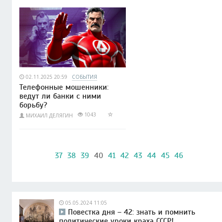
02.11.2025 20:59
СОБЫТИЯ
Телефонные мошенники:
ведут ли банки с ними
борьбу?
1043
МИХАИЛ ДЕЛЯГИН
37
38
39
40
41
42
43
44
45
46
05.05.2024 11:05
Повестка дня – 42: знать и помнить
политические уроки краха СССР!