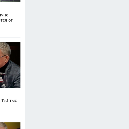
ично
тся от
 150 тыс