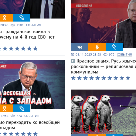
5 20:45
1101
СОБЫТИЯ
я гражданская война в
очему на 4-й год СВО нет
08.11.2025 23:53
975
СОБЫТИЯ
Красное знамя, Русь языче
раскольники — религиозная 
коммунизма
5 17:58
774
СОБЫТИЯ
мо переходить ко всеобщей
Западом