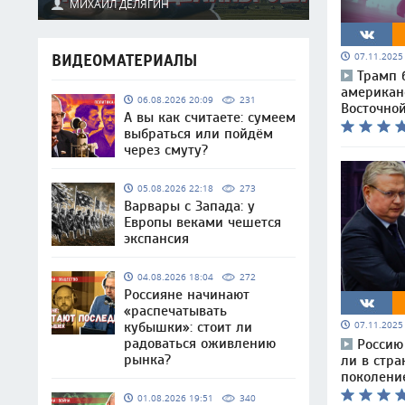
МИХАИЛ ДЕЛЯГИН
07.11.202
ВИДЕОМАТЕРИАЛЫ
Трамп 
американ
06.08.2026 20:09
231
Восточно
А вы как считаете: сумеем
выбраться или пойдём
через смуту?
05.08.2026 22:18
273
Варвары с Запада: у
Европы веками чешется
экспансия
04.08.2026 18:04
272
Россияне начинают
«распечатывать
кубышки»: стоит ли
07.11.202
радоваться оживлению
Россию
рынка?
ли в стра
поколени
01.08.2026 19:51
340