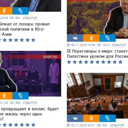
5 23:53
861
СОБЫТИЯ
бежал от позора: провал
ской политики в Юго-
й Азии
06.11.2025 19:59
1013
СОБЫТИЯ
Переговоры о мире: станет
Палестина уроком для Росси
5 21:25
985
СОБЫТИЯ
 превращают в хоспис: будет
не жизнь через одно
е?
05.11.2025 23:41
961
СОБЫТИЯ