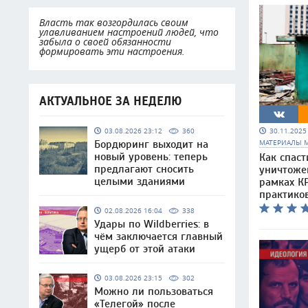
Власть так возгордилась своим
улавливанием настроений людей, что
забыла о своей обязанности
формировать эти настроения.
АКТУАЛЬНОЕ ЗА НЕДЕЛЮ
30.11.202
03.08.2026 23:12
360
МАТЕРИАЛЫ 
Бордюринг выходит на
новый уровень: теперь
Как спаст
предлагают сносить
уничтоже
целыми зданиями
рамках КР
практико
02.08.2026 16:04
338
Удары по Wildberries: в
чём заключается главный
ущерб от этой атаки
03.08.2026 23:15
302
Можно ли пользоваться
«Телегой» после