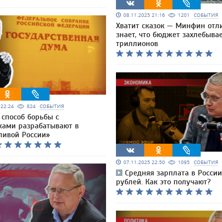
08.11.2025 21:16
1201
СОБЫТИЯ
Хватит сказок — Минфин отл
знает, что бюджет захлебывае
триллионов
5 22:24
824
СОБЫТИЯ
 способ борьбы с
ами разрабатывают в
ливой России»
07.11.2025 22:50
1095
СОБЫТИЯ
Средняя зарплата в России
рублей. Как это получают?