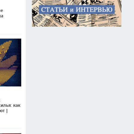
ие
ка
с
илья: как
ют |