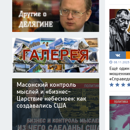
08.11.202
Ещё один
мошенник
«Справед
Масонский контроль
мыслей и «бизнес-
Царствие небесное»: как
создавались США