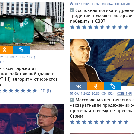
10.11.2025 17:37
864
СОБЫТИЯ
Сословная логика и древн
традиции: поможет ли архаи
победить в СВО?
5 21:33
17035
10 (1)
МГД
и свои гаражи от
ния: работающий (даже в
Т!!!!) алгоритм от юристов-
в
10 (1)
09.11.2025 20:36
1524
СОБЫТИЯ
Массовое мошенничество 
«возвратными продажами» ж
пресечь и почему не пресека
Стрим