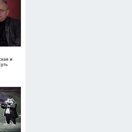
ская и
суть