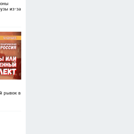
роны
узы из-за
й рывок в