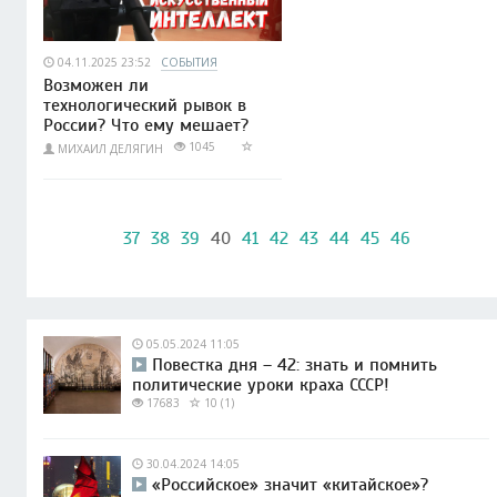
04.11.2025 23:52
СОБЫТИЯ
Возможен ли
технологический рывок в
России? Что ему мешает?
1045
МИХАИЛ ДЕЛЯГИН
37
38
39
40
41
42
43
44
45
46
05.05.2024 11:05
Повестка дня – 42: знать и помнить
политические уроки краха СССР!
17683
10 (1)
30.04.2024 14:05
«Российское» значит «китайское»?