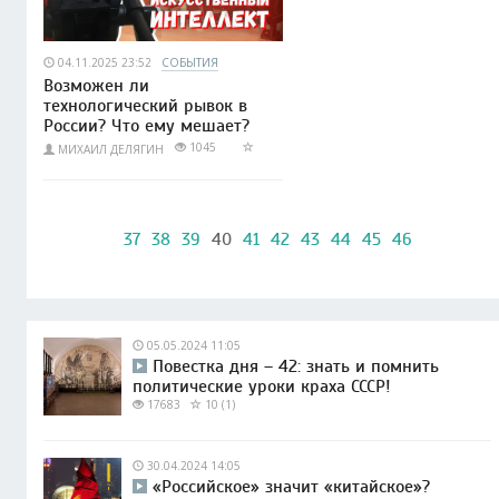
04.11.2025 23:52
СОБЫТИЯ
Возможен ли
технологический рывок в
России? Что ему мешает?
1045
МИХАИЛ ДЕЛЯГИН
37
38
39
40
41
42
43
44
45
46
05.05.2024 11:05
Повестка дня – 42: знать и помнить
политические уроки краха СССР!
17683
10 (1)
30.04.2024 14:05
«Российское» значит «китайское»?