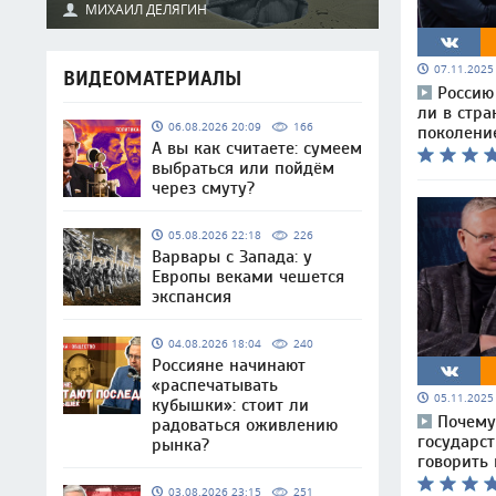
МИХАИЛ ДЕЛЯГИН
07.11.202
ВИДЕОМАТЕРИАЛЫ
Россию
ли в стра
06.08.2026 20:09
166
поколени
А вы как считаете: сумеем
выбраться или пойдём
через смуту?
05.08.2026 22:18
226
Варвары с Запада: у
Европы веками чешется
экспансия
04.08.2026 18:04
240
Россияне начинают
«распечатывать
05.11.202
кубышки»: стоит ли
Почему
радоваться оживлению
государс
рынка?
говорить
03.08.2026 23:15
251