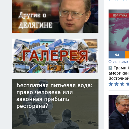
07.11.202
Трамп 
американ
Восточно
Бесплатная питьевая вода:
право человека или
законная прибыль
ресторана?