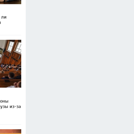
 ли
и
роны
узы из-за