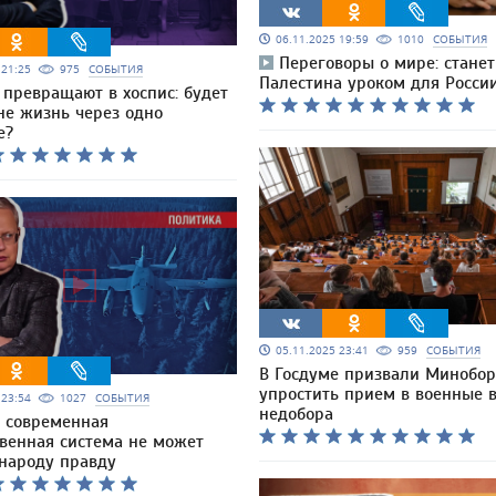
06.11.2025 19:59
1010
СОБЫТИЯ
Переговоры о мире: станет
5 21:25
975
СОБЫТИЯ
Палестина уроком для Росси
 превращают в хоспис: будет
не жизнь через одно
е?
05.11.2025 23:41
959
СОБЫТИЯ
В Госдуме призвали Минобо
упростить прием в военные в
5 23:54
1027
СОБЫТИЯ
недобора
 современная
твенная система не может
 народу правду