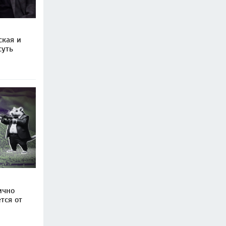
ская и
суть
ично
тся от