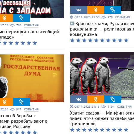
08.11.2025 23:53
970
СОБЫТИЯ
Красное знамя, Русь языче
5 17:58
768
СОБЫТИЯ
раскольники — религиозная 
мо переходить ко всеобщей
коммунизма
Западом
08.11.2025 21:16
1194
СОБЫТИЯ
5 22:24
818
СОБЫТИЯ
Хватит сказок — Минфин отл
 способ борьбы с
знает, что бюджет захлебывае
ами разрабатывают в
триллионов
ливой России»