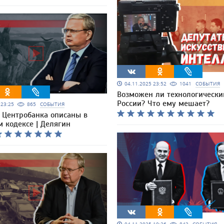
04.11.2025 23:52
1041
СОБЫТИЯ
Возможен ли технологически
России? Что ему мешает?
5 23:25
865
СОБЫТИЯ
 Центробанка описаны в
 кодексе | Делягин