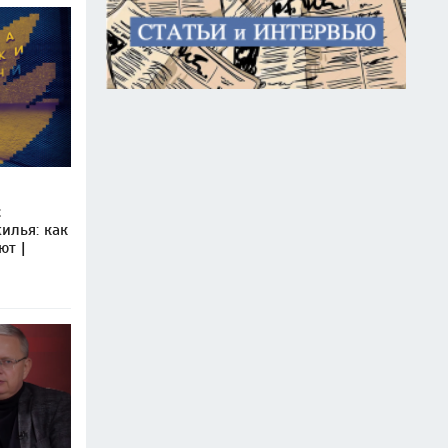
с
илья: как
ют |