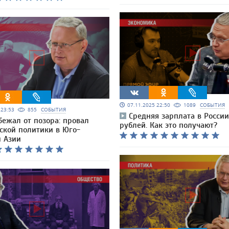
07.11.2025 22:50
1089
СОБЫТИЯ
5 23:53
855
СОБЫТИЯ
Средняя зарплата в России
бежал от позора: провал
рублей. Как это получают?
ской политики в Юго-
й Азии