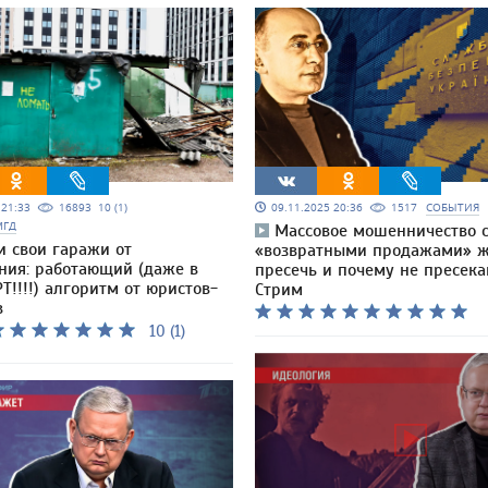
5 21:33
16893
10 (1)
09.11.2025 20:36
1517
СОБЫТИЯ
МГД
Массовое мошенничество 
и свои гаражи от
«возвратными продажами» ж
ния: работающий (даже в
пресечь и почему не пресека
Т!!!!) алгоритм от юристов-
Стрим
в
10 (1)