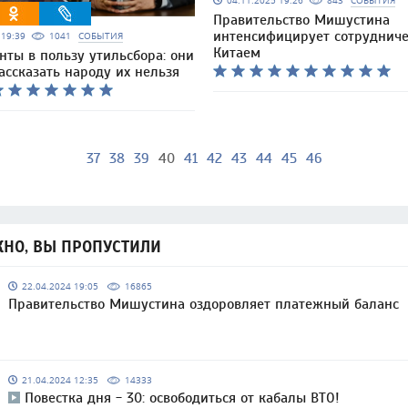
04.11.2025 19:26
843
СОБЫТИЯ
Правительство Мишустина
интенсифицирует сотрудниче
5 19:39
1041
СОБЫТИЯ
Китаем
нты в пользу утильсбора: они
рассказать народу их нельзя
37
38
39
40
41
42
43
44
45
46
НО, ВЫ ПРОПУСТИЛИ
22.04.2024 19:05
16865
Правительство Мишустина оздоровляет платежный баланс
21.04.2024 12:35
14333
Повестка дня - 30: освободиться от кабалы ВТО!