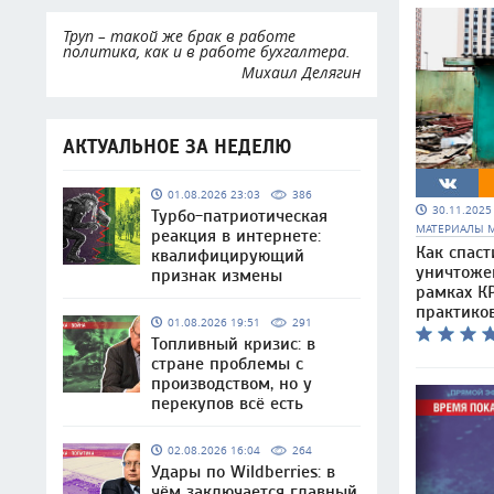
Труп – такой же брак в работе
политика, как и в работе бухгалтера.
Михаил Делягин
АКТУАЛЬНОЕ ЗА НЕДЕЛЮ
01.08.2026 23:03
386
30.11.202
Турбо-патриотическая
МАТЕРИАЛЫ 
реакция в интернете:
Как спаст
квалифицирующий
уничтоже
признак измены
рамках КР
практико
01.08.2026 19:51
291
Топливный кризис: в
стране проблемы с
производством, но у
перекупов всё есть
02.08.2026 16:04
264
Удары по Wildberries: в
чём заключается главный