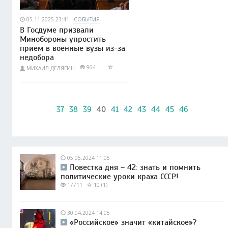
05.11.2025 23:41
СОБЫТИЯ
В Госдуме призвали
Минобороны упростить
прием в военные вузы из-за
недобора
964
МИХАИЛ ДЕЛЯГИН
37
38
39
40
41
42
43
44
45
46
05.05.2024 11:05
Повестка дня – 42: знать и помнить
политические уроки краха СССР!
17711
10 (1)
30.04.2024 14:05
«Российское» значит «китайское»?