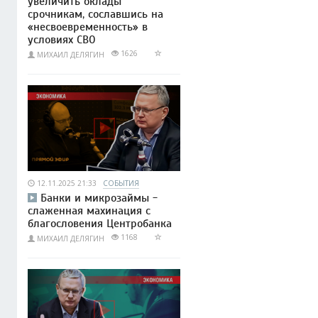
увеличить оклады
срочникам, сославшись на
«несвоевременность» в
условиях СВО
1626
МИХАИЛ ДЕЛЯГИН
12.11.2025 21:33
СОБЫТИЯ
Банки и микрозаймы -
слаженная махинация с
благословения Центробанка
1168
МИХАИЛ ДЕЛЯГИН