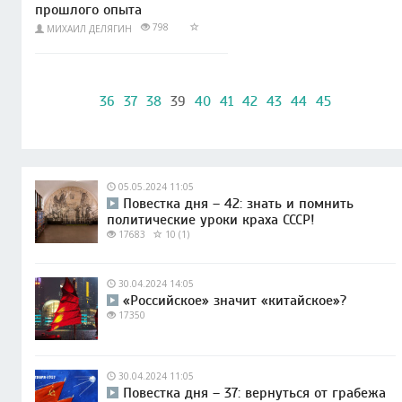
прошлого опыта
798
МИХАИЛ ДЕЛЯГИН
36
37
38
39
40
41
42
43
44
45
05.05.2024 11:05
Повестка дня – 42: знать и помнить
политические уроки краха СССР!
17683
10 (1)
30.04.2024 14:05
«Российское» значит «китайское»?
17350
30.04.2024 11:05
Повестка дня – 37: вернуться от грабежа