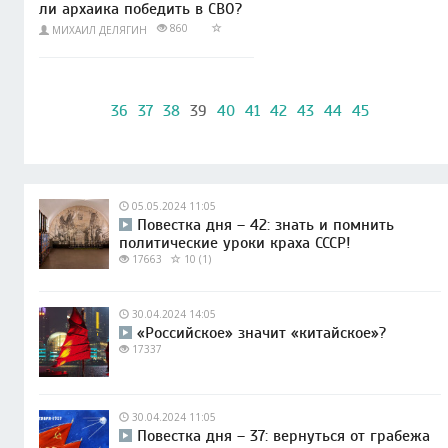
ли архаика победить в СВО?
860
МИХАИЛ ДЕЛЯГИН
36
37
38
39
40
41
42
43
44
45
05.05.2024 11:05
Повестка дня – 42: знать и помнить
политические уроки краха СССР!
17663
10 (1)
30.04.2024 14:05
«Российское» значит «китайское»?
17337
30.04.2024 11:05
Повестка дня – 37: вернуться от грабежа