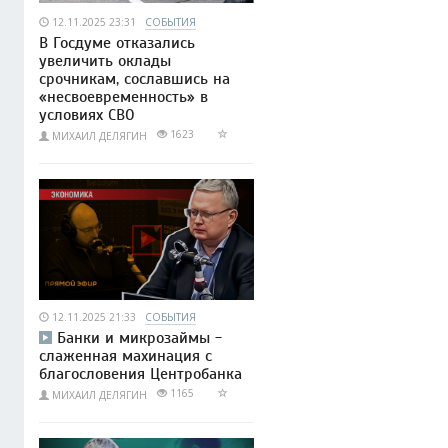
12.11.2025 23:31
СОБЫТИЯ
В Госдуме отказались
увеличить оклады
срочникам, сославшись на
«несвоевременность» в
условиях СВО
1623
МИХАИЛ ДЕЛЯГИН
12.11.2025 21:33
СОБЫТИЯ
Банки и микрозаймы -
слаженная махинация с
благословения Центробанка
1165
МИХАИЛ ДЕЛЯГИН